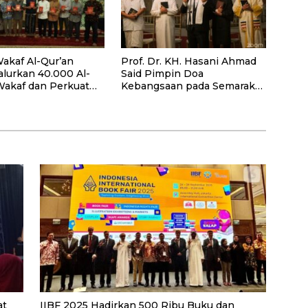
akaf Al-Qur’an
Prof. Dr. KH. Hasani Ahmad
alurkan 40.000 Al-
Said Pimpin Doa
Wakaf dan Perkuat
Kebangsaan pada Semarak
ayaan Masyarakat
HUT Kemerdekaan RI Ke-81
antan Barat
di Kementerian Imigrasi dan
Pemasyarakatan RI
at
IIBF 2025 Hadirkan 500 Ribu Buku dan