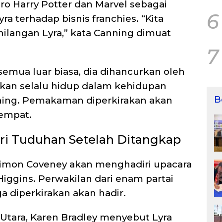
 Harry Potter dan Marvel sebagai
6
a terhadap bisnis franchies. “Kita
ilangan Lyra,” kata Canning dimuat
7
semua luar biasa, dia dihancurkan oleh
akan selalu hidup dalam kehidupan
B
ning.
Pemakaman diperkirakan akan
tempat.
ri Tuduhan Setelah Ditangkap
 Simon Coveney akan menghadiri upacara
Higgins.
Perwakilan dari enam partai
ga diperkirakan akan hadir.
a Utara, Karen Bradley menyebut Lyra