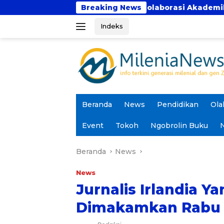
Langsung
nca Bhakti Perkuat Kolaborasi Akademik Lewat Program
Breaking News
ke
Indeks
konten
Beranda
News
Pendidikan
Ola
Event
Tokoh
Ngobrolin Buku
N
Beranda
News
News
Jurnalis Irlandia 
Dimakamkan Rabu 