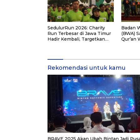
SedulurRun 2026: Charity
Badan W
Run Terbesar di Jawa Timur
(BWA) S
Hadir Kembali, Targetkan
Qur’an 
3.000 Peserta untuk
Pemberd
Dukung Pendidikan Santri
di Kalim
dan Guru Honorer
Rekomendasi untuk kamu
BRAVE 2025 Akan Ubah Bintan Jadi Pus