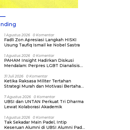
ending
1 Agustus 2026
0 Komentar
Fadli Zon Apresiasi Langkah HISKI
Usung Taufiq Ismail ke Nobel Sastra
1 Agustus 2026
0 Komentar
PAHAM Insight Hadirkan Diskusi
Mendalam: Perpres LGBT Dianalisis
sebagai Strategi Pertahanan Negara
Bukan Ancaman Individual
31 Juli 2026
0 Komentar
Ketika Raksasa Militer Tertahan
Strategi Murah dan Motivasi Bertahan
Hidup
7 Agustus 2026
0 Komentar
UBSI dan UNTAN Perkuat Tri Dharma
Lewat Kolaborasi Akademik
1 Agustus 2026
0 Komentar
Tak Sekadar Main Padel, Intip
Keseruan Alumni di UBSI Alumni Padel