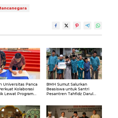
Mancanegara
n Universitas Panca
BMH Sumut Salurkan
Perkuat Kolaborasi
Beasiswa untuk Santri
k Lewat Program
Pesantren Tahfidz Darul
Hijrah Deli Serdang