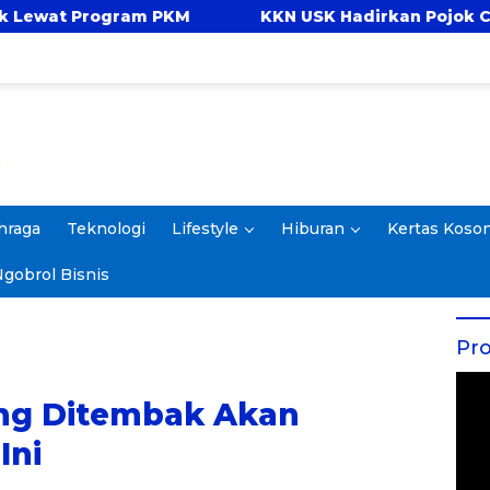
 PKM
KKN USK Hadirkan Pojok Celengan, Ajarka
hraga
Teknologi
Lifestyle
Hiburan
Kertas Koso
gobrol Bisnis
Pro
Yang Ditembak Akan
Ini