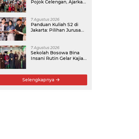
Pojok Celengan, Ajarkan
Anak Desa Pohroh
Gemar Menabung
7 Agustus 2026
Panduan Kuliah S2 di
Jakarta: Pilihan Jurusan,
Data Prospek, dan
Rekomendasi Kampus
7 Agustus 2026
Sekolah Bosowa Bina
Insani Rutin Gelar Kajian
Islam untuk Orang Tua,
Alumni, dan Masyarakat
Umum
Selengkapnya