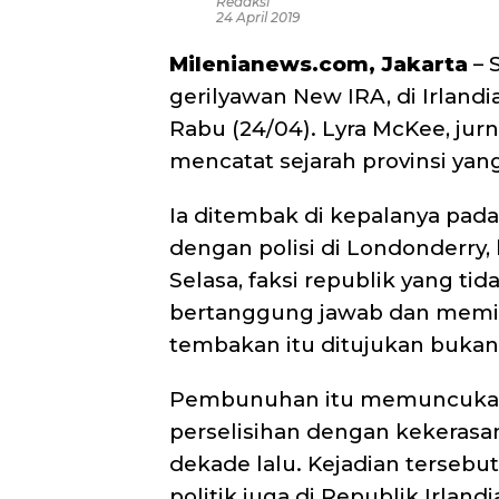
Redaksi
24 April 2019
Milenianews.com, Jakarta
– 
gerilyawan New IRA, di Irland
Rabu (24/04). Lyra McKee, ju
mencatat sejarah provinsi yan
Ia ditembak di kepalanya pada
dengan polisi di Londonderry, 
Selasa, faksi republik yang t
bertanggung jawab dan memi
tembakan itu ditujukan bukan
Pembunuhan itu memuncukan
perselisihan dengan kekerasan 
dekade lalu.
Kejadian tersebu
politik juga di Republik Irland