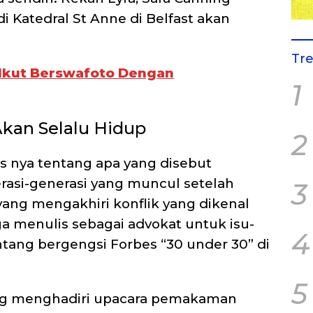
Katedral St Anne di Belfast akan
Tr
 Ikut Berswafoto Dengan
1
Akan Selalu Hidup
2
 nya tentang apa yang disebut
erasi-generasi yang muncul setelah
3
ang mengakhiri konflik yang dikenal
ga menulis sebagai advokat untuk isu-
4
ntang bergengsi Forbes “30 under 30” di
5
g menghadiri upacara pemakaman