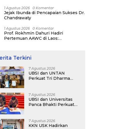
Day 2026!
1 Agustus 2026
0 Komentar
Jejak Ibunda di Pencapaian Sukses Dr.
Chandrawaty
1 Agustus 2026
0 Komentar
Prof. Rokhmin Dahuri Hadiri
Pertemuan AAWC di Laos:
Memperkuat Kerja Sama Asia-Pasifik
untuk Ketahanan Air dan Iklim
erita Terkini
7 Agustus 2026
UBSI dan UNTAN
Perkuat Tri Dharma
Lewat Kolaborasi
Akademik
7 Agustus 2026
UBSI dan Universitas
Panca Bhakti Perkuat
Kolaborasi Akademik
Lewat Program PKM
7 Agustus 2026
KKN USK Hadirkan