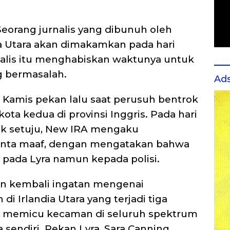
Seorang jurnalis yang dibunuh oleh
ia Utara akan dimakamkan pada hari
rnalis itu menghabiskan waktunya untuk
g bermasalah.
Ad
 Kamis pekan lalu saat perusuh bentrok
kota kedua di provinsi Inggris. Pada hari
idak setuju, New IRA mengaku
nta maaf, dengan mengatakan bahwa
 pada Lyra namun kepada polisi.
 kembali ingatan mengenai
di Irlandia Utara yang terjadi tiga
t memicu kecaman di seluruh spektrum
ia sendiri. Rekan Lyra, Sara Canning