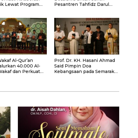
k Lewat Program
Pesantren Tahfidz Darul
Hijrah Deli Serdang
akaf Al-Qur’an
Prof. Dr. KH. Hasani Ahmad
alurkan 40.000 Al-
Said Pimpin Doa
Wakaf dan Perkuat
Kebangsaan pada Semarak
ayaan Masyarakat
HUT Kemerdekaan RI Ke-81
antan Barat
di Kementerian Imigrasi dan
Pemasyarakatan RI