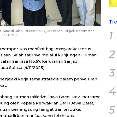
Tr
rat di Jalan Sarirasa No.57, Kelurahan Sarijadi, Kecamatan
1
o: Dok BMH)
memperluas manfaat bagi masyarakat terus
2
iaan. Salah satunya melalui kunjungan Human
Jalan Sarirasa No.57, Kelurahan Sarijadi,
da Selasa (4/11/2025).
3
enjajaki kerja sama strategis dalam penyaluran
at.
4
abang Human Initiative Jawa Barat, Novi, bersama
gsung oleh Kepala Perwakilan BMH Jawa Barat,
5
emuan berlangsung hangat dan terbuka,
ghadirkan manfaat yang lebih luas.