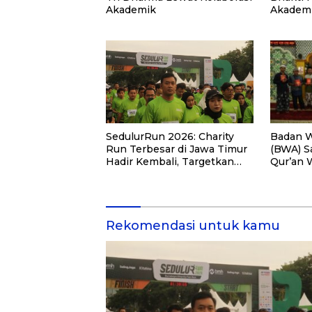
Akademik
Akademi
PKM
Badan W
SedulurRun 2026: Charity
(BWA) S
Run Terbesar di Jawa Timur
Qur’an 
Hadir Kembali, Targetkan
Pemberd
3.000 Peserta untuk
di Kalim
Dukung Pendidikan Santri
dan Guru Honorer
Rekomendasi untuk kamu