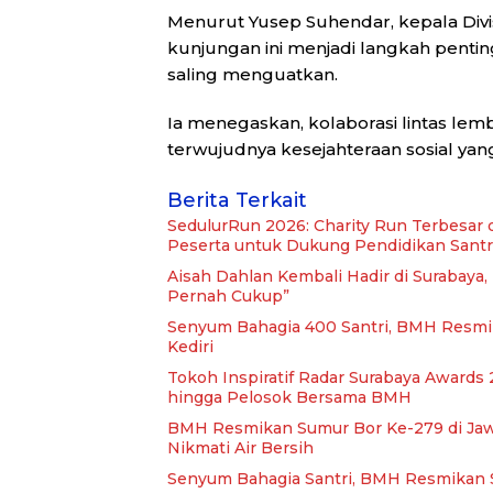
Menurut Yusep Suhendar, kepala Div
kunjungan ini menjadi langkah pent
saling menguatkan.
Ia menegaskan, kolaborasi lintas lem
terwujudnya kesejahteraan sosial yang
Berita Terkait
SedulurRun 2026: Charity Run Terbesar 
Peserta untuk Dukung Pendidikan Santr
Aisah Dahlan Kembali Hadir di Surabaya
Pernah Cukup”
Senyum Bahagia 400 Santri, BMH Resmi
Kediri
Tokoh Inspiratif Radar Surabaya Awards 2
hingga Pelosok Bersama BMH
BMH Resmikan Sumur Bor Ke-279 di Jawa 
Nikmati Air Bersih
Senyum Bahagia Santri, BMH Resmikan S