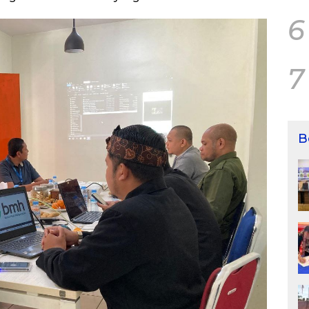
6
7
B