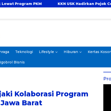
KKN USK Hadirkan Pojok Celengan, Ajarkan Anak
hraga
Teknologi
Lifestyle
Hiburan
Kertas Koso
gobrol Bisnis
Pro
jaki Kolaborasi Program
 Jawa Barat