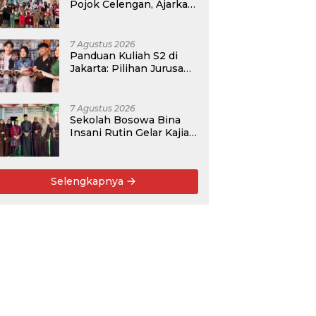
Pojok Celengan, Ajarkan
Anak Desa Pohroh
Gemar Menabung
7 Agustus 2026
Panduan Kuliah S2 di
Jakarta: Pilihan Jurusan,
Data Prospek, dan
Rekomendasi Kampus
7 Agustus 2026
Sekolah Bosowa Bina
Insani Rutin Gelar Kajian
Islam untuk Orang Tua,
Alumni, dan Masyarakat
Umum
Selengkapnya