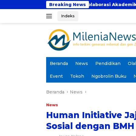
Langsung
kti Perkuat Kolaborasi Akademik Lewat Program PKM
Breaking News
ke
Indeks
konten
Beranda
News
Pendidikan
Ola
Event
Tokoh
Ngobrolin Buku
N
Beranda
News
News
Human Initiative Ja
Sosial dengan BMH