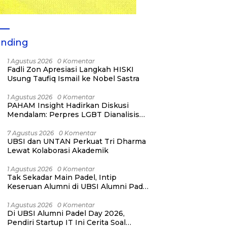
ending
1 Agustus 2026
0 Komentar
Fadli Zon Apresiasi Langkah HISKI
Usung Taufiq Ismail ke Nobel Sastra
1 Agustus 2026
0 Komentar
PAHAM Insight Hadirkan Diskusi
Mendalam: Perpres LGBT Dianalisis
sebagai Strategi Pertahanan Negara
Bukan Ancaman Individual
7 Agustus 2026
0 Komentar
UBSI dan UNTAN Perkuat Tri Dharma
Lewat Kolaborasi Akademik
1 Agustus 2026
0 Komentar
Tak Sekadar Main Padel, Intip
Keseruan Alumni di UBSI Alumni Padel
Day 2026!
1 Agustus 2026
0 Komentar
Di UBSI Alumni Padel Day 2026,
Pendiri Startup IT Ini Cerita Soal