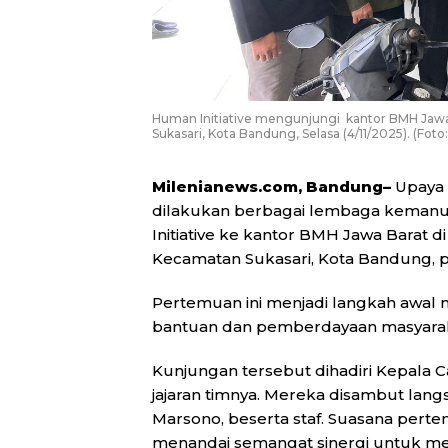
Human Initiative mengunjungi kantor BMH Jawa Ba
Sukasari, Kota Bandung, Selasa (4/11/2025). (Fot
Milenianews.com, Bandung–
Upaya 
dilakukan berbagai lembaga kemanus
Initiative ke kantor BMH Jawa Barat di 
Kecamatan Sukasari, Kota Bandung, pa
Pertemuan ini menjadi langkah awal m
bantuan dan pemberdayaan masyarak
Kunjungan tersebut dihadiri Kepala C
jajaran timnya. Mereka disambut lan
Marsono, beserta staf. Suasana pert
menandai semangat sinergi untuk men