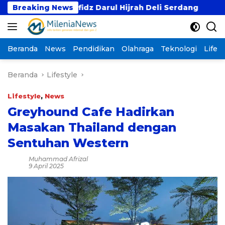
Langsung
en Tahfidz Darul Hijrah Deli Serdang
Breaking News
Prodi PAI 
ke
konten
Beranda
News
Pendidikan
Olahraga
Teknologi
Lifest
Beranda
Lifestyle
Lifestyle
,
News
Greyhound Cafe Hadirkan
Masakan Thailand dengan
Sentuhan Western
Muhammad Afrizal
9 April 2025