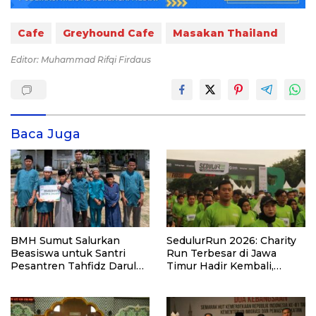
Cafe
Greyhound Cafe
Masakan Thailand
Editor: Muhammad Rifqi Firdaus
Baca Juga
BMH Sumut Salurkan
SedulurRun 2026: Charity
Beasiswa untuk Santri
Run Terbesar di Jawa
Pesantren Tahfidz Darul
Timur Hadir Kembali,
Hijrah Deli Serdang
Targetkan 3.000 Peserta
untuk Dukung Pendidikan
Santri dan Guru Honorer