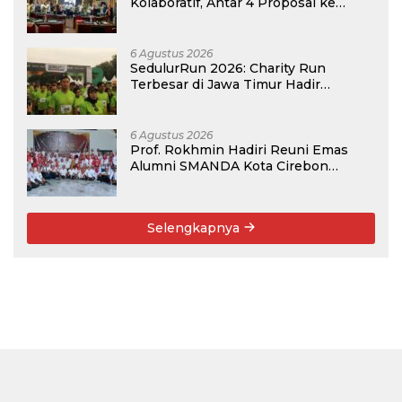
Kolaboratif, Antar 4 Proposal ke
Kompetisi BRIN 2026
6 Agustus 2026
SedulurRun 2026: Charity Run
Terbesar di Jawa Timur Hadir
Kembali, Targetkan 3.000 Peserta
untuk Dukung Pendidikan Santri dan
Guru Honorer
6 Agustus 2026
Prof. Rokhmin Hadiri Reuni Emas
Alumni SMANDA Kota Cirebon
Angkatan 76: 50 Tahun Lalu Kita
Pernah Bersama
Selengkapnya