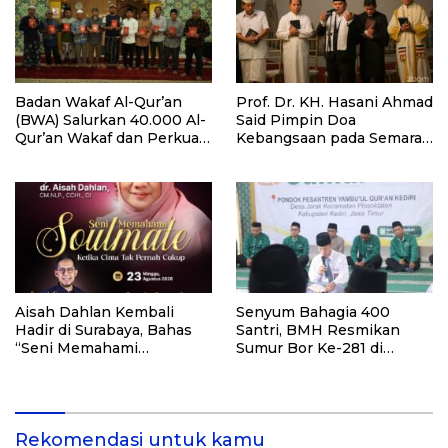
Badan Wakaf Al-Qur’an
Prof. Dr. KH. Hasani Ahmad
(BWA) Salurkan 40.000 Al-
Said Pimpin Doa
Qur’an Wakaf dan Perkuat
Kebangsaan pada Semarak
Pemberdayaan Masyarakat
HUT Kemerdekaan RI Ke-
di Kalimantan Barat
81 di Kementerian Imigrasi
dan Pemasyarakatan RI
Aisah Dahlan Kembali
Senyum Bahagia 400
Hadir di Surabaya, Bahas
Santri, BMH Resmikan
“Seni Memahami
Sumur Bor Ke-281 di
Soulmate: Ketika Cinta Tak
Ponpes Yambu’ul Quran
Pernah Cukup”
Kediri
Rekomendasi untuk kamu