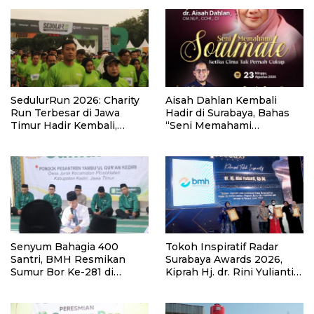
SedulurRun 2026: Charity
Aisah Dahlan Kembali
Run Terbesar di Jawa
Hadir di Surabaya, Bahas
Timur Hadir Kembali,
“Seni Memahami
Targetkan 3.000 Peserta
Soulmate: Ketika Cinta Tak
untuk Dukung Pendidikan
Pernah Cukup”
Santri dan Guru Honorer
Senyum Bahagia 400
Tokoh Inspiratif Radar
Santri, BMH Resmikan
Surabaya Awards 2026,
Sumur Bor Ke-281 di
Kiprah Hj. dr. Rini Yulianti
Ponpes Yambu’ul Quran
Hadirkan Manfaat hingga
Kediri
Pelosok Bersama BMH