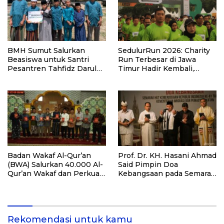
BMH Sumut Salurkan
SedulurRun 2026: Charity
Beasiswa untuk Santri
Run Terbesar di Jawa
Pesantren Tahfidz Darul
Timur Hadir Kembali,
Hijrah Deli Serdang
Targetkan 3.000 Peserta
untuk Dukung Pendidikan
Santri dan Guru Honorer
Badan Wakaf Al-Qur’an
Prof. Dr. KH. Hasani Ahmad
(BWA) Salurkan 40.000 Al-
Said Pimpin Doa
Qur’an Wakaf dan Perkuat
Kebangsaan pada Semarak
Pemberdayaan Masyarakat
HUT Kemerdekaan RI Ke-
di Kalimantan Barat
81 di Kementerian Imigrasi
dan Pemasyarakatan RI
Rekomendasi untuk kamu