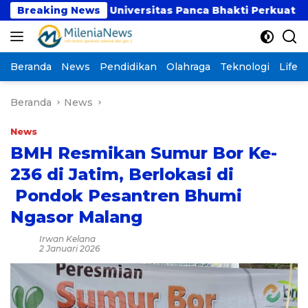
Langsung
SI dan Universitas Panca Bhakti Perkuat Kolaborasi 
Breaking News
ke
konten
Beranda
News
Pendidikan
Olahraga
Teknologi
Lifest
Beranda
News
News
BMH Resmikan Sumur Bor Ke-
236 di Jatim, Berlokasi di
Pondok Pesantren Bhumi
Ngasor Malang
Irwan Kelana
2 Januari 2026