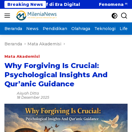
Langsung
titif di Era Digital
Breaking News
Fenomena “Kabur Aja Dulu
ke
konten
Beranda
News
Pendidikan
Olahraga
Teknologi
Lifest
Beranda
Mata Akademisi
Mata Akademisi
Why Forgiving Is Crucial:
Psychological Insights And
Qur’anic Guidance
Aisyah Ditta
18 Desember 2025