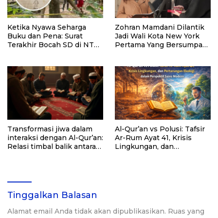
Ketika Nyawa Seharga
Zohran Mamdani Dilantik
Buku dan Pena: Surat
Jadi Wali Kota New York
Terakhir Bocah SD di NTT
Pertama Yang Bersumpah
yang Menampar Wajah
Diatas Al Quran
Pendidikan Kita
Transformasi jiwa dalam
Al-Qur’an vs Polusi: Tafsir
interaksi dengan Al-Qur’an:
Ar-Rum Ayat 41, Krisis
Relasi timbal balik antara
Lingkungan, dan
spiritualitas manusia dan
Pertarungan Ekologi dalam
Ilahiyah
Perspektif Sains Modern
Tinggalkan Balasan
Alamat email Anda tidak akan dipublikasikan.
Ruas yang