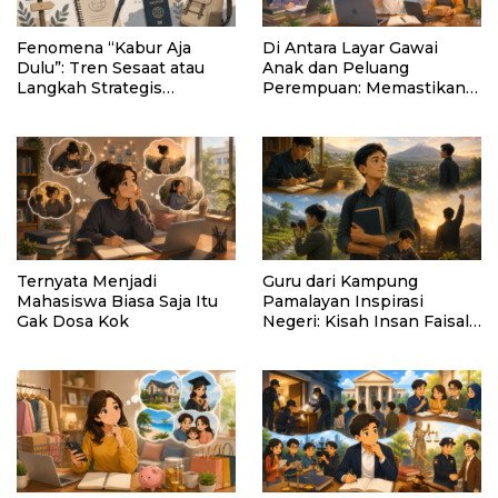
Fenomena “Kabur Aja
Di Antara Layar Gawai
Dulu”: Tren Sesaat atau
Anak dan Peluang
Langkah Strategis
Perempuan: Memastikan
Membangun Masa Depan?
AI Tetap Tunduk pada
Kemanusiaan
Ternyata Menjadi
Guru dari Kampung
Mahasiswa Biasa Saja Itu
Pamalayan Inspirasi
Gak Dosa Kok
Negeri: Kisah Insan Faisal
Ibrahim Diabadikan dalam
Buku “Inspirasi dari
Pelosok Negeri”