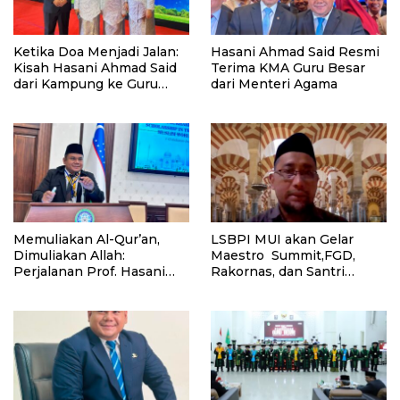
Ketika Doa Menjadi Jalan:
Hasani Ahmad Said Resmi
Kisah Hasani Ahmad Said
Terima KMA Guru Besar
dari Kampung ke Guru
dari Menteri Agama
Besar
Memuliakan Al-Qur’an,
LSBPI MUI akan Gelar
Dimuliakan Allah:
Maestro Summit,FGD,
Perjalanan Prof. Hasani
Rakornas, dan Santri
Ahmad Said Menjadi Guru
Bertanya Ulama Menjawab
Besar