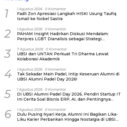
1
1 Agustus 2026
0 Komentar
Fadli Zon Apresiasi Langkah HISKI Usung Taufiq
Ismail ke Nobel Sastra
2
1 Agustus 2026
0 Komentar
PAHAM Insight Hadirkan Diskusi Mendalam:
Perpres LGBT Dianalisis sebagai Strategi
Pertahanan Negara Bukan Ancaman Individual
3
7 Agustus 2026
0 Komentar
UBSI dan UNTAN Perkuat Tri Dharma Lewat
Kolaborasi Akademik
4
1 Agustus 2026
0 Komentar
Tak Sekadar Main Padel, Intip Keseruan Alumni di
UBSI Alumni Padel Day 2026!
5
1 Agustus 2026
0 Komentar
Di UBSI Alumni Padel Day 2026, Pendiri Startup IT
Ini Cerita Soal Bisnis ERP, AI, dan Pentingnya
Network Alumni
6
1 Agustus 2026
0 Komentar
Dulu Pusing Nyari Kerja, Alumni Ini Bagikan Lika-
Liku Karier Perbankan Hingga Nostalgia di UBSI
Alumni Padel Day 2026