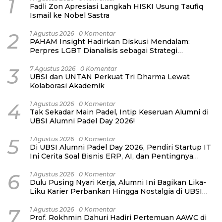
1
Fadli Zon Apresiasi Langkah HISKI Usung Taufiq
Ismail ke Nobel Sastra
2
1 Agustus 2026
0 Komentar
PAHAM Insight Hadirkan Diskusi Mendalam:
Perpres LGBT Dianalisis sebagai Strategi
Pertahanan Negara Bukan Ancaman Individual
3
7 Agustus 2026
0 Komentar
UBSI dan UNTAN Perkuat Tri Dharma Lewat
Kolaborasi Akademik
4
1 Agustus 2026
0 Komentar
Tak Sekadar Main Padel, Intip Keseruan Alumni di
UBSI Alumni Padel Day 2026!
5
1 Agustus 2026
0 Komentar
Di UBSI Alumni Padel Day 2026, Pendiri Startup IT
Ini Cerita Soal Bisnis ERP, AI, dan Pentingnya
Network Alumni
6
1 Agustus 2026
0 Komentar
Dulu Pusing Nyari Kerja, Alumni Ini Bagikan Lika-
Liku Karier Perbankan Hingga Nostalgia di UBSI
Alumni Padel Day 2026
7
1 Agustus 2026
0 Komentar
Prof. Rokhmin Dahuri Hadiri Pertemuan AAWC di