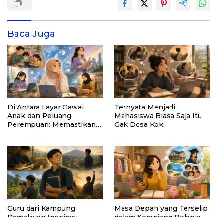
Baca Juga
Di Antara Layar Gawai
Ternyata Menjadi
Anak dan Peluang
Mahasiswa Biasa Saja Itu
Perempuan: Memastikan
Gak Dosa Kok
AI Tetap Tunduk pada
Kemanusiaan
Guru dari Kampung
Masa Depan yang Terselip