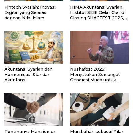
Fintech Syariah: Inovasi
HIMA Akuntansi Syariah
Digital yang Selaras
Institut SEBI Gelar Grand
dengan Nilai Islam
Closing SHACFEST 2026,
Usung Tema “Sharia
Accounting as a Path to
Ethical and Future-
Oriented Competence”
Akuntansi Syariah dan
Nushafest 2025:
Harmonisasi Standar
Menyatukan Semangat
Akuntansi
Generasi Muda untuk
Keuangan Syariah yang
Lebih Cerdas dan Halal
Pentingnya Manajemen
Murabahah sebagai Pilar