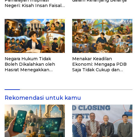
Pamalayan Inspirasi
dalam Keranjang Belanja
Negeri: Kisah Insan Faisal
Ibrahim Diabadikan dalam
Buku “Inspirasi dari
Pelosok Negeri”
Negara Hukum Tidak
Menakar Keadilan
Boleh Dikalahkan oleh
Ekonomi: Mengapa PDB
Hasrat Menegakkan
Saja Tidak Cukup dan
Hukum
Bagaimana Maqasid al-
Shariah Menjadi Solusi
Rekomendasi untuk kamu