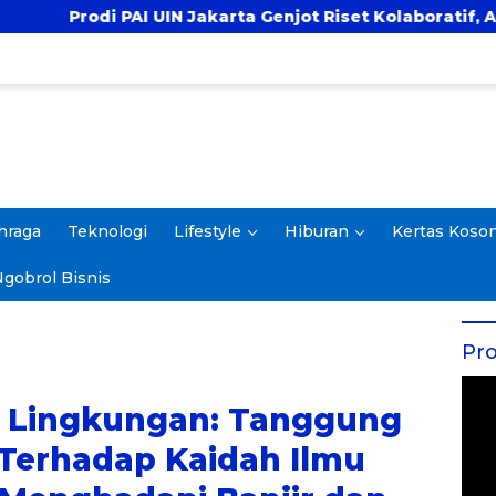
karta Genjot Riset Kolaboratif, Antar 4 Proposal ke Komp
hraga
Teknologi
Lifestyle
Hiburan
Kertas Koso
gobrol Bisnis
Pro
is Lingkungan: Tanggung
Terhadap Kaidah Ilmu