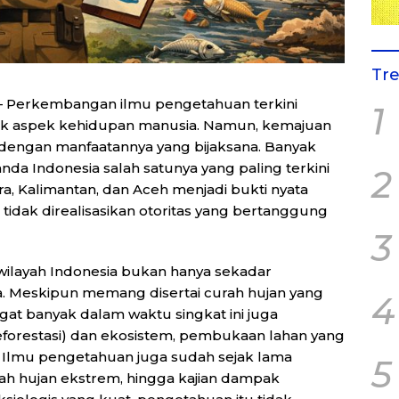
Tr
 Perkembangan ilmu pengetahuan terkini
1
 aspek kehidupan manusia. Namun, kemajuan
g dengan manfaatannya yang bijaksana. Banyak
anda Indonesia salah satunya yang paling terkini
2
ra, Kalimantan, dan Aceh menjadi bukti nyata
idak direalisasikan otoritas yang bertanggung
3
a wilayah Indonesia bukan hanya sekadar
. Meskipun memang disertai curah hujan yang
4
at banyak dalam waktu singkat ini juga
forestasi) dan ekosistem, pembukaan lahan yang
n. Ilmu pengetahuan juga sudah sejak lama
5
rah hujan ekstrem, hingga kajian dampak