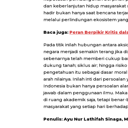
dan keberlanjutan hidup masyarakat n
hadir bukan hanya saat bencana terjad
melalui perlindungan ekosistem yang
Baca juga:
Peran Berpikir Kritis d
Pada titik inilah hubungan antara aksi
negara menjadi semakin terang jika d
sebenarnya telah memberi cukup bany
dukung tanah; siklus air; hingga risi
pengetahuan itu sebagai dasar moral
arah nilainya. Inilah inti dari persoalan
Indonesia bukan hanya persoalan ala
jawab dalam penggunaan ilmu. Maka b
di ruang akademik saja, tetapi bena
masyarakat yang setiap hari berhadap
Penulis: Ayu Nur Lathifah Sinaga, M