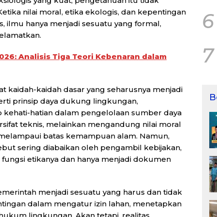
siologis yang kuat, pengetahuan itu tidak
tika nilai moral, etika ekologis, dan kepentingan
6
as, ilmu hanya menjadi sesuatu yang formal,
elamatkan.
7
2026: Analisis Tiga Teori Kebenaran dalam
at kaidah-kaidah dasar yang seharusnya menjadi
B
erti prinsip daya dukung lingkungan,
ip kehati-hatian dalam pengelolaan sumber daya
ersifat teknis, melainkan mengandung nilai moral
k melampaui batas kemampuan alam. Namun,
sebut sering diabaikan oleh pengambil kebijakan,
 fungsi etikanya dan hanya menjadi dokumen
emerintah menjadi sesuatu yang harus dan tidak
entingan dalam mengatur izin lahan, menetapkan
ukum lingkungan. Akan tetapi, realitas