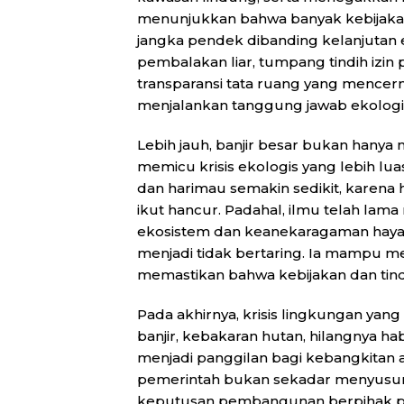
menunjukkan bahwa banyak kebijakan
jangka pendek dibanding kelanjutan
pembalakan liar, tumpang tindih izi
transparansi tata ruang yang mence
menjalankan tanggung jawab ekologi
Lebih jauh, banjir besar bukan hanya 
memicu krisis ekologis yang lebih luas
dan harimau semakin sedikit, karena
ikut hancur. Padahal, ilmu telah la
ekosistem dan keanekaragaman hayati. 
menjadi tidak bertaring. Ia mampu m
memastikan bahwa kebijakan dan tind
Pada akhirnya, krisis lingkungan yan
banjir, kebakaran hutan, hilangnya ha
menjadi panggilan bagi kebangkitan a
pemerintah bukan sekadar menyusun 
keputusan pembangunan berpihak pad