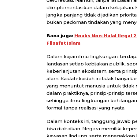
deforestasi. Namun, tanpa landasan ak
diimplementasikan dalam kebijakan. Ke
jangka panjang tidak dijadikan priorit
bukan pedoman tindakan yang meny
Baca juga:
Hoaks Non-Halal Ilegal 
Filsafat Islam
Dalam kajian ilmu lingkungan, terdap
landasan setiap kebijakan publik, sep
keberlanjutan ekosistem, serta prins
alam. Kaidah-kaidah ini tidak hanya b
yang menuntut manusia untuk tida
dalam praktiknya, prinsip-prinsip ter
sehingga ilmu lingkungan kehilangan
formal tanpa realisasi yang nyata.
Dalam konteks ini, tanggung jawab p
bisa diabaikan. Negara memiliki kep
kawasan lindung, serta menegakkan h