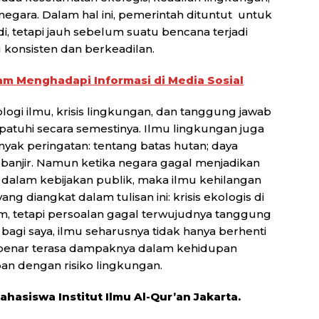
egara. Dalam hal ini, pemerintah dituntut untuk
i, tetapi jauh sebelum suatu bencana terjadi
 konsisten dan berkeadilan.
alam Menghadapi Informasi di Media Sosial
ologi ilmu, krisis lingkungan, dan tanggung jawab
ipatuhi secara semestinya. Ilmu lingkungan juga
ak peringatan: tentang batas hutan; daya
ko banjir. Namun ketika negara gagal menjadikan
 dalam kebijakan publik, maka ilmu kehilangan
 yang diangkat dalam tulisan ini: krisis ekologis di
m, tetapi persoalan gagal terwujudnya tanggung
agi saya, ilmu seharusnya tidak hanya berhenti
r-benar terasa dampaknya dalam kehidupan
an dengan risiko lingkungan.
ahasiswa Institut Ilmu Al-Qur’an Jakarta.