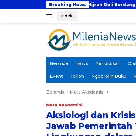
Langsung
fidz Darul Hijrah Deli Serdang
Breaking News
Prodi PAI UIN Ja
ke
Indeks
konten
Beranda
News
Pendidikan
Ola
Event
Tokoh
Ngobrolin Buku
N
Beranda
Mata Akademisi
Mata Akademisi
Aksiologi dan Kris
Jawab Pemerintah 