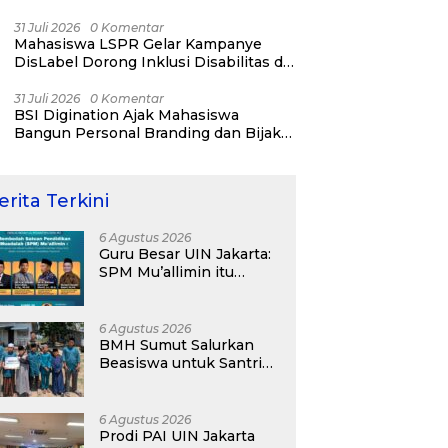
31 Juli 2026
0 Komentar
Mahasiswa LSPR Gelar Kampanye
DisLabel Dorong Inklusi Disabilitas di
Jakarta
31 Juli 2026
0 Komentar
BSI Digination Ajak Mahasiswa
Bangun Personal Branding dan Bijak
Bermedia Sosial Sejak Kuliah
erita Terkini
6 Agustus 2026
Guru Besar UIN Jakarta:
SPM Mu’allimin itu
Bukan Entitas Sekolah
atau Madrasah
6 Agustus 2026
BMH Sumut Salurkan
Beasiswa untuk Santri
Pesantren Tahfidz Darul
Hijrah Deli Serdang
6 Agustus 2026
Prodi PAI UIN Jakarta