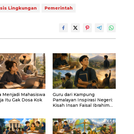
isis Lingkungan
Pemerintah
a Menjadi Mahasiswa
Guru dari Kampung
ja Itu Gak Dosa Kok
Pamalayan Inspirasi Negeri:
Kisah Insan Faisal Ibrahim
Diabadikan dalam Buku
“Inspirasi dari Pelosok
Negeri”