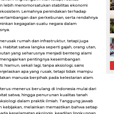
 lebih menomorsatukan stabilitas ekonomi
 ekosistem. Lemahnya penindakan terhadap
n pertambangan dan perkebunan, serta rendahnya
rminkan kegagalan suatu negara dalam
snya.
merusak rumah dan infrastruktur, tetapi juga
. Habitat satwa langka seperti gajah, orang utan,
 hutan yang seharusnya menjadi benteng alami
ma mengajarkan pentingnya keseimbangan
Namun, sekali lagi, tanpa aksiologi, sains
enjelaskan apa yang rusak, tetapi tidak mampu
akan manusia berpihak pada kelestarian alam.
g terus-menerus berulang di Indonesia mulai dari
bitat satwa, hingga penurunan kualitas tanah
ksiologi dalam praktik ilmiah. Tanggung jawab
kebijakan, melainkan memastikan bahwa setiap
a keselamatan ekologis, keadilan lingkungan,