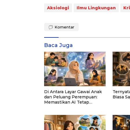
Aksiologi
Ilmu Lingkungan
Kr
Komentar
Baca Juga
Di Antara Layar Gawai Anak
Ternyat
dan Peluang Perempuan:
Biasa Sa
Memastikan AI Tetap
Tunduk pada Kemanusiaan