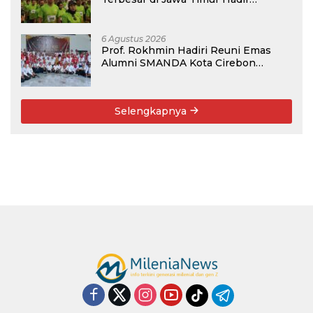
Kembali, Targetkan 3.000 Peserta
untuk Dukung Pendidikan Santri dan
Guru Honorer
6 Agustus 2026
Prof. Rokhmin Hadiri Reuni Emas
Alumni SMANDA Kota Cirebon
Angkatan 76: 50 Tahun Lalu Kita
Pernah Bersama
Selengkapnya