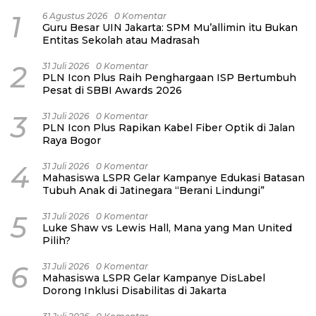
1
6 Agustus 2026
0 Komentar
Guru Besar UIN Jakarta: SPM Mu’allimin itu Bukan
Entitas Sekolah atau Madrasah
2
31 Juli 2026
0 Komentar
PLN Icon Plus Raih Penghargaan ISP Bertumbuh
Pesat di SBBI Awards 2026
3
31 Juli 2026
0 Komentar
PLN Icon Plus Rapikan Kabel Fiber Optik di Jalan
Raya Bogor
4
31 Juli 2026
0 Komentar
Mahasiswa LSPR Gelar Kampanye Edukasi Batasan
Tubuh Anak di Jatinegara “Berani Lindungi”
5
31 Juli 2026
0 Komentar
Luke Shaw vs Lewis Hall, Mana yang Man United
Pilih?
6
31 Juli 2026
0 Komentar
Mahasiswa LSPR Gelar Kampanye DisLabel
Dorong Inklusi Disabilitas di Jakarta