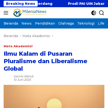
Langsung
h Deli Serdang
Breaking News
Prodi PAI UIN Jakarta Genjot Rise
ke
konten
Beranda
News
Pendidikan
Olahraga
Teknologi
Lifest
Beranda
Mata Akademisi
Mata Akademisi
Ilmu Kalam di Pusaran
Pluralisme dan Liberalisme
Global
Sismia Wandi
10 Juni 2025