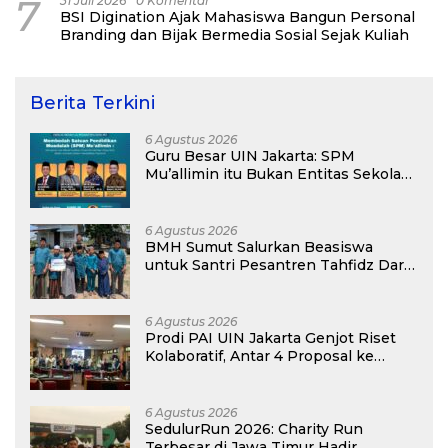
7
31 Juli 2026
0 Komentar
BSI Digination Ajak Mahasiswa Bangun Personal
Branding dan Bijak Bermedia Sosial Sejak Kuliah
Berita Terkini
6 Agustus 2026
Guru Besar UIN Jakarta: SPM
Mu’allimin itu Bukan Entitas Sekolah
atau Madrasah
6 Agustus 2026
BMH Sumut Salurkan Beasiswa
untuk Santri Pesantren Tahfidz Darul
Hijrah Deli Serdang
6 Agustus 2026
Prodi PAI UIN Jakarta Genjot Riset
Kolaboratif, Antar 4 Proposal ke
Kompetisi BRIN 2026
6 Agustus 2026
SedulurRun 2026: Charity Run
Terbesar di Jawa Timur Hadir