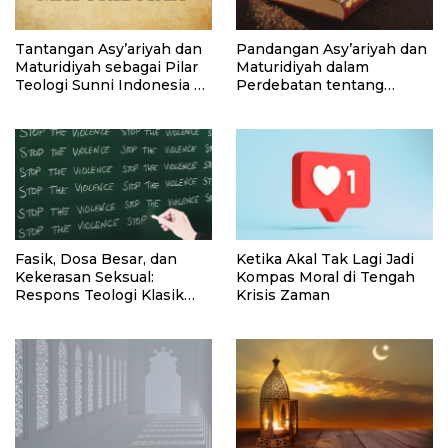
Tantangan Asy’ariyah dan
Pandangan Asy’ariyah dan
Maturidiyah sebagai Pilar
Maturidiyah dalam
Teologi Sunni Indonesia di
Perdebatan tentang
Era Kontemporer
Qadha dan Qadar
Fasik, Dosa Besar, dan
Ketika Akal Tak Lagi Jadi
Kekerasan Seksual:
Kompas Moral di Tengah
Respons Teologi Klasik
Krisis Zaman
terhadap Problematika
Sosial