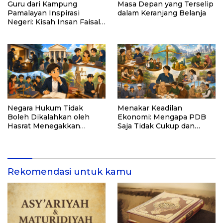
Guru dari Kampung
Masa Depan yang Terselip
Pamalayan Inspirasi
dalam Keranjang Belanja
Negeri: Kisah Insan Faisal
Ibrahim Diabadikan dalam
Buku “Inspirasi dari
Pelosok Negeri”
Negara Hukum Tidak
Menakar Keadilan
Boleh Dikalahkan oleh
Ekonomi: Mengapa PDB
Hasrat Menegakkan
Saja Tidak Cukup dan
Hukum
Bagaimana Maqasid al-
Shariah Menjadi Solusi
Rekomendasi untuk kamu