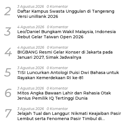
2
3 Agustus 2026
0 Komentar
Daftar Kampus Swasta Unggulan di Tangerang
Versi uniRank 2026
3
4 Agustus 2026
0 Komentar
Leo/Daniel Bungkam Wakil Malaysia, Indonesia
Rebut Gelar Taiwan Open 2026
4
4 Agustus 2026
0 Komentar
BIGBANG Resmi Gelar Konser di Jakarta pada
Januari 2027, Simak Jadwalnya
5
3 Agustus 2026
0 Komentar
TISI Luncurkan Antologi Puisi Dwi Bahasa untuk
Rayakan Kemerdekaan RI ke-81
6
3 Agustus 2026
0 Komentar
Mitos Angka Bawaan Lahir dan Rahasia Otak
Jenius Pemilik IQ Tertinggi Dunia
7
3 Agustus 2026
0 Komentar
Jelajah Tual dan Langgur: Nikmati Keajaiban Pasir
Lembut serta Fenomena Pasir Timbul di
Kepulauan Kei