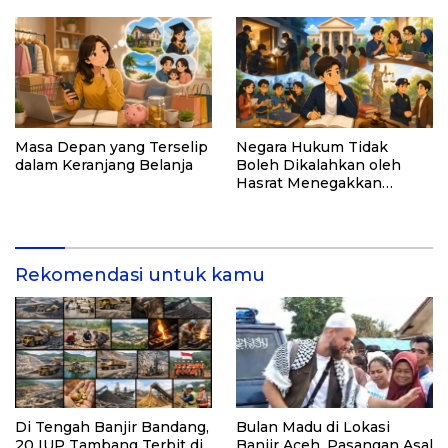
Buku “Inspirasi dari
Pelosok Negeri”
Masa Depan yang Terselip
Negara Hukum Tidak
dalam Keranjang Belanja
Boleh Dikalahkan oleh
Hasrat Menegakkan
Hukum
Rekomendasi untuk kamu
Di Tengah Banjir Bandang,
Bulan Madu di Lokasi
20 IUP Tambang Terbit di
Banjir Aceh, Pasangan Asal