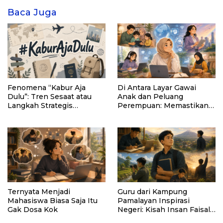
Baca Juga
Fenomena “Kabur Aja
Di Antara Layar Gawai
Dulu”: Tren Sesaat atau
Anak dan Peluang
Langkah Strategis
Perempuan: Memastikan
Membangun Masa Depan?
AI Tetap Tunduk pada
Kemanusiaan
Ternyata Menjadi
Guru dari Kampung
Mahasiswa Biasa Saja Itu
Pamalayan Inspirasi
Gak Dosa Kok
Negeri: Kisah Insan Faisal
Ibrahim Diabadikan dalam