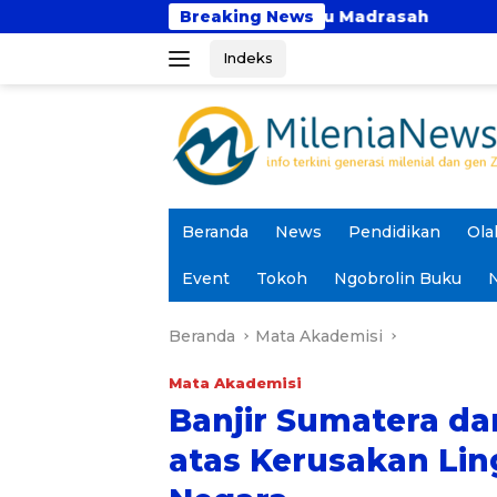
Langsung
s Sekolah atau Madrasah
Breaking News
BMH Sumut Salurkan Beas
ke
Indeks
konten
Beranda
News
Pendidikan
Ola
Event
Tokoh
Ngobrolin Buku
N
Beranda
Mata Akademisi
Mata Akademisi
Banjir Sumatera dan
atas Kerusakan Lin