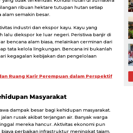
r yang tidak terkendali. Kondisi hutan di Sumatera
ehilangan ribuan hektare tutupan hutan setiap
 alam semakin besar.
aktivitas industri dan ekspor kayu. Kayu yang
h lalu diekspor ke luar negeri. Peristiwa banjir di
dar bencana alam biasa, melainkan cerminan dari
 tata kelola lingkungan. Bencana ini bukanlah
dari kegagalan kebijakan dan pengelolaan
3 dan Ruang Karir Perempuan dalam Perspektif
ehidupan Masyarakat
bawa dampak besar bagi kehidupan masyarakat.
jalan rusak akibat terjangan air. Banyak warga
nggal mereka hancur. Aktivitas ekonomi pun
 biaya perbaikan infrastruktur meningkat tajam.