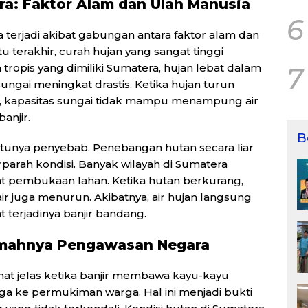
ra: Faktor Alam dan Ulah Manusia
6
 terjadi akibat gabungan antara faktor alam dan
 terakhir, curah hujan yang sangat tinggi
tropis yang dimiliki Sumatera, hujan lebat dalam
7
ngai meningkat drastis. Ketika hujan turun
, kapasitas sungai tidak mampu menampung air
anjir.
B
tunya penyebab. Penebangan hutan secara liar
arah kondisi. Banyak wilayah di Sumatera
 pembukaan lahan. Ketika hutan berkurang,
 juga menurun. Akibatnya, air hujan langsung
terjadinya banjir bandang.
mahnya Pengawasan Negara
at jelas ketika banjir membawa kayu-kayu
a ke permukiman warga. Hal ini menjadi bukti