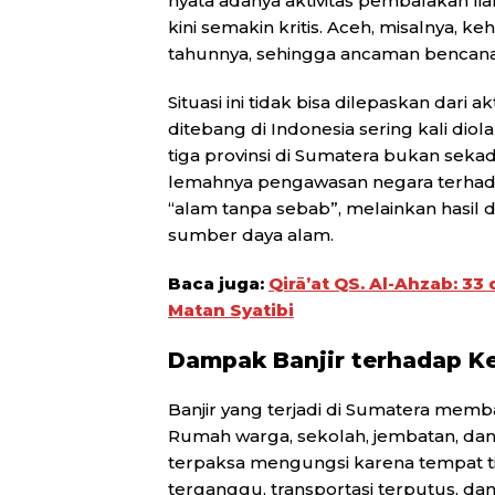
nyata adanya aktivitas pembalakan lia
kini semakin kritis. Aceh, misalnya, k
tahunnya, sehingga ancaman bencana
Situasi ini tidak bisa dilepaskan dari 
ditebang di Indonesia sering kali diola
tiga provinsi di Sumatera bukan seka
lemahnya pengawasan negara terhadap
“alam tanpa sebab”, melainkan hasil 
sumber daya alam.
Baca juga:
Qirā’at QS. Al-Ahzab: 3
Matan Syatibi
Dampak Banjir terhadap K
Banjir yang terjadi di Sumatera mem
Rumah warga, sekolah, jembatan, dan 
terpaksa mengungsi karena tempat ti
terganggu, transportasi terputus, dan