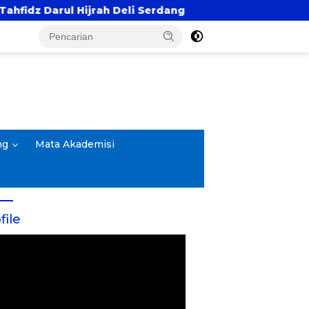
 Serdang
Prodi PAI UIN Jakarta Genjot Riset Kola
ng
Mata Akademisi
file