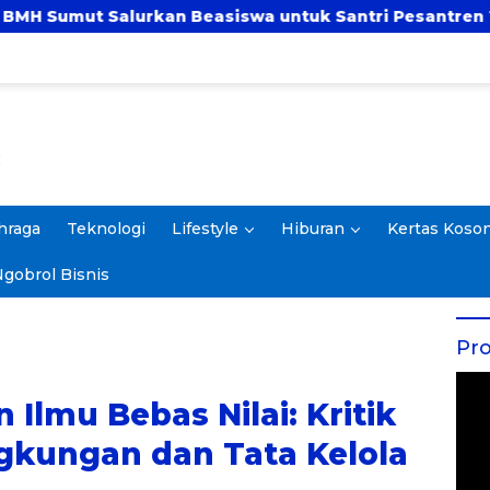
iswa untuk Santri Pesantren Tahfidz Darul Hijrah Deli
hraga
Teknologi
Lifestyle
Hiburan
Kertas Koso
gobrol Bisnis
Pro
 Ilmu Bebas Nilai: Kritik
gkungan dan Tata Kelola