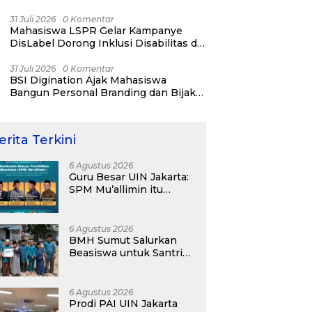
31 Juli 2026
0 Komentar
Mahasiswa LSPR Gelar Kampanye
DisLabel Dorong Inklusi Disabilitas di
Jakarta
31 Juli 2026
0 Komentar
BSI Digination Ajak Mahasiswa
Bangun Personal Branding dan Bijak
Bermedia Sosial Sejak Kuliah
erita Terkini
6 Agustus 2026
Guru Besar UIN Jakarta:
SPM Mu’allimin itu
Bukan Entitas Sekolah
atau Madrasah
6 Agustus 2026
BMH Sumut Salurkan
Beasiswa untuk Santri
Pesantren Tahfidz Darul
Hijrah Deli Serdang
6 Agustus 2026
Prodi PAI UIN Jakarta