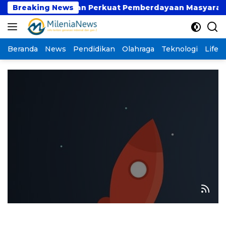
Langsung
Qur’an Wakaf dan Perkuat Pemberdayaan Masyarakat di
Breaking News
ke
konten
Beranda
News
Pendidikan
Olahraga
Teknologi
Lifest