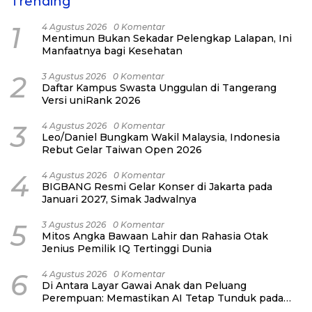
Trending
1
4 Agustus 2026
0 Komentar
Mentimun Bukan Sekadar Pelengkap Lalapan, Ini
Manfaatnya bagi Kesehatan
2
3 Agustus 2026
0 Komentar
Daftar Kampus Swasta Unggulan di Tangerang
Versi uniRank 2026
3
4 Agustus 2026
0 Komentar
Leo/Daniel Bungkam Wakil Malaysia, Indonesia
Rebut Gelar Taiwan Open 2026
4
4 Agustus 2026
0 Komentar
BIGBANG Resmi Gelar Konser di Jakarta pada
Januari 2027, Simak Jadwalnya
5
3 Agustus 2026
0 Komentar
Mitos Angka Bawaan Lahir dan Rahasia Otak
Jenius Pemilik IQ Tertinggi Dunia
6
4 Agustus 2026
0 Komentar
Di Antara Layar Gawai Anak dan Peluang
Perempuan: Memastikan AI Tetap Tunduk pada
Kemanusiaan