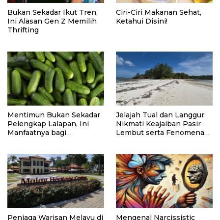
Bukan Sekadar Ikut Tren,
Ciri-Ciri Makanan Sehat,
Ini Alasan Gen Z Memilih
Ketahui Disini!
Thrifting
Mentimun Bukan Sekadar
Jelajah Tual dan Langgur:
Pelengkap Lalapan, Ini
Nikmati Keajaiban Pasir
Manfaatnya bagi
Lembut serta Fenomena
Kesehatan
Pasir Timbul di Kepulauan
Kei
Penjaga Warisan Melayu di
Mengenal Narcissistic