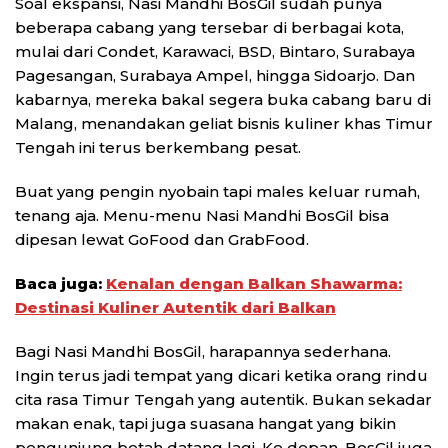
Soal ekspansi, Nasi Mandhi BosGil sudah punya
beberapa cabang yang tersebar di berbagai kota,
mulai dari Condet, Karawaci, BSD, Bintaro, Surabaya
Pagesangan, Surabaya Ampel, hingga Sidoarjo. Dan
kabarnya, mereka bakal segera buka cabang baru di
Malang, menandakan geliat bisnis kuliner khas Timur
Tengah ini terus berkembang pesat.
Buat yang pengin nyobain tapi males keluar rumah,
tenang aja. Menu-menu Nasi Mandhi BosGil bisa
dipesan lewat GoFood dan GrabFood.
Baca juga:
Kenalan dengan Balkan Shawarma:
Destinasi Kuliner Autentik dari Balkan
Bagi Nasi Mandhi BosGil, harapannya sederhana.
Ingin terus jadi tempat yang dicari ketika orang rindu
cita rasa Timur Tengah yang autentik. Bukan sekadar
makan enak, tapi juga suasana hangat yang bikin
pengunjung betah datang lagi. Ke depan, BosGil juga