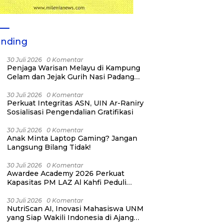
ending
30 Juli 2026
0 Komentar
Penjaga Warisan Melayu di Kampung
Gelam dan Jejak Gurih Nasi Padang
Singapura
30 Juli 2026
0 Komentar
Perkuat Integritas ASN, UIN Ar-Raniry
Sosialisasi Pengendalian Gratifikasi
30 Juli 2026
0 Komentar
Anak Minta Laptop Gaming? Jangan
Langsung Bilang Tidak!
30 Juli 2026
0 Komentar
Awardee Academy 2026 Perkuat
Kapasitas PM LAZ Al Kahfi Peduli
melalui Building Meaningful
Connections
30 Juli 2026
0 Komentar
NutriScan AI, Inovasi Mahasiswa UNM
yang Siap Wakili Indonesia di Ajang