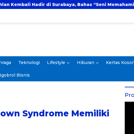
rabaya, Bahas “Seni Memahami Soulmate: Ketika Cinta 
hraga
Teknologi
Lifestyle
Hiburan
Kertas Koso
gobrol Bisnis
Pro
own Syndrome Memiliki