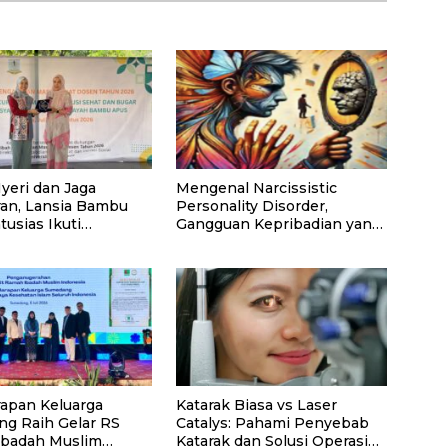
yeri dan Jaga
Mengenal Narcissistic
an, Lansia Bambu
Personality Disorder,
usias Ikuti
Gangguan Kepribadian yang
an “Akupresur
Kerap Disalahpahami
” dari Tim Pengabdi
apan Keluarga
Katarak Biasa vs Laser
g Raih Gelar RS
Catalys: Pahami Penyebab
badah Muslim
Katarak dan Solusi Operasi