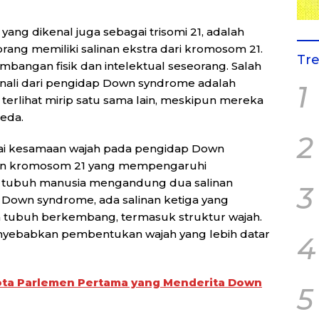
ang dikenal juga sebagai trisomi 21, adalah
eorang memiliki salinan ekstra dari kromosom 21.
Tr
bangan fisik dan intelektual seseorang. Salah
kenali dari pengidap Down syndrome adalah
1
i terlihat mirip satu sama lain, meskipun mereka
beda.
2
nai kesamaan wajah pada pengidap Down
ihan kromosom 21 yang mempengaruhi
am tubuh manusia mengandung dua salinan
3
own syndrome, ada salinan ketiga yang
tubuh berkembang, termasuk struktur wajah.
nyebabkan pembentukan wajah yang lebih datar
4
ota Parlemen Pertama yang Menderita Down
5