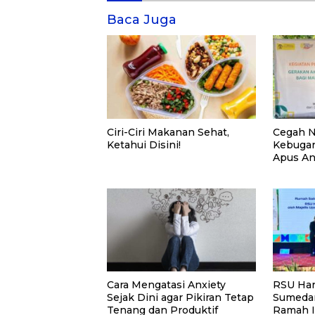
Baca Juga
Ciri-Ciri Makanan Sehat,
Cegah N
Ketahui Disini!
Kebugar
Apus Ant
Pelatih
Mandiri
UI
Cara Mengatasi Anxiety
RSU Har
Sejak Dini agar Pikiran Tetap
Sumedan
Tenang dan Produktif
Ramah I