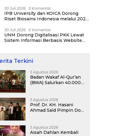
YESIST12 Internasional 2026
30 Juli 2026
0 Komentar
IPB University dan KOICA Dorong
Riset Biosains Indonesia melalui 2026
NICAB Workshop
30 Juli 2026
0 Komentar
UNM Dorong Digitalisasi PKK Lewat
Sistem Informasi Berbasis Website
untuk Kelurahan Cipinang Melayu
erita Terkini
5 Agustus 2026
Badan Wakaf Al-Qur’an
(BWA) Salurkan 40.000
Al-Qur’an Wakaf dan
Perkuat Pemberdayaan
Masyarakat di
5 Agustus 2026
Kalimantan Barat
Prof. Dr. KH. Hasani
Ahmad Said Pimpin Doa
Kebangsaan pada
Semarak HUT
Kemerdekaan RI Ke-81
5 Agustus 2026
di Kementerian Imigrasi
Aisah Dahlan Kembali