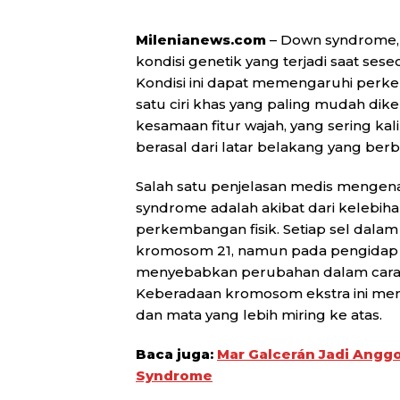
Milenianews.com
– Down syndrome, y
kondisi genetik yang terjadi saat ses
Kondisi ini dapat memengaruhi perkem
satu ciri khas yang paling mudah di
kesamaan fitur wajah, yang sering kal
berasal dari latar belakang yang ber
Salah satu penjelasan medis menge
syndrome adalah akibat dari keleb
perkembangan fisik. Setiap sel dal
kromosom 21, namun pada pengidap D
menyebabkan perubahan dalam cara 
Keberadaan kromosom ekstra ini me
dan mata yang lebih miring ke atas.
Baca juga:
Mar Galcerán Jadi Angg
Syndrome