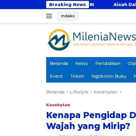
Langsung
syarakatan RI
Breaking News
Aisah Dahlan Kembali Hadir di Su
ke
Indeks
konten
Beranda
News
Pendidikan
Ola
Event
Tokoh
Ngobrolin Buku
N
Beranda
Lifestyle
Kesehatan
Kesehatan
Kenapa Pengidap D
Wajah yang Mirip?