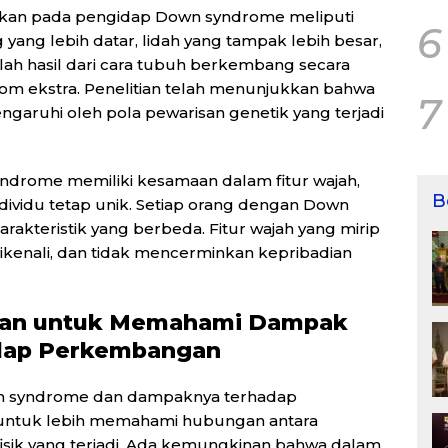
emukan pada pengidap Down syndrome meliputi
6
ang lebih datar, lidah yang tampak lebih besar,
alah hasil dari cara tubuh berkembang secara
om ekstra. Penelitian telah menunjukkan bahwa
7
garuhi oleh pola pewarisan genetik yang terjadi
drome memiliki kesamaan dalam fitur wajah,
B
ndividu tetap unik. Setiap orang dengan Down
rakteristik yang berbeda. Fitur wajah yang mirip
t dikenali, dan tidak mencerminkan kepribadian
ukan untuk Memahami Dampak
dap Perkembangan
own syndrome dan dampaknya terhadap
 untuk lebih memahami hubungan antara
isik yang terjadi. Ada kemungkinan bahwa dalam