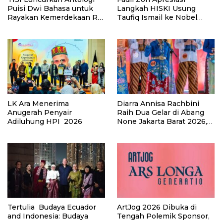
Puisi Dwi Bahasa untuk
Langkah HISKI Usung
Rayakan Kemerdekaan RI
Taufiq Ismail ke Nobel
ke-81
Sastra
LK Ara Menerima
Diarra Annisa Rachbini
Anugerah Penyair
Raih Dua Gelar di Abang
Adiluhung HPI 2026
None Jakarta Barat 2026,
Alya Rohali Bangga
Tertulia Budaya Ecuador
ArtJog 2026 Dibuka di
and Indonesia: Budaya
Tengah Polemik Sponsor,