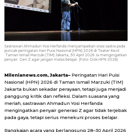
Sastrawan Ahmadun Yosi Herfanda menyampaikan orasi sastra pada
puncak peringatan Hari Puisi Nasional (HPN) 2026 di Teater Kecil
Taman Ismail Marzuki (TIM) Jakarta, 30 April 2026. Ia mengingatkan
penyair Gen Z agar jangan malas belajar. (Foto: Dok HPN 2026)
Milenianews.com, Jakarta–
Peringatan Hari Puisi
Nasional (HPN) 2026 di Taman Ismail Marzuki (TIM)
Jakarta bukan sekadar perayaan, tetapi juga menjadi
panggung kritik dan refleksi. Dalam suasana yang
meriah, sastrawan Ahmadun Yosi Herfanda
mengingatkan penyair generasi Z agar tidak terjebak
pada gaya, tetapi serius menekuni proses belajar.
Rangkaian acara yang berlangsung 28–30 April 2026