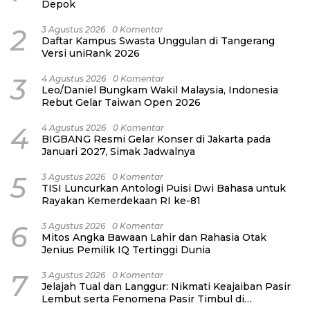
Depok
2
3 Agustus 2026
0 Komentar
Daftar Kampus Swasta Unggulan di Tangerang
Versi uniRank 2026
3
4 Agustus 2026
0 Komentar
Leo/Daniel Bungkam Wakil Malaysia, Indonesia
Rebut Gelar Taiwan Open 2026
4
4 Agustus 2026
0 Komentar
BIGBANG Resmi Gelar Konser di Jakarta pada
Januari 2027, Simak Jadwalnya
5
3 Agustus 2026
0 Komentar
TISI Luncurkan Antologi Puisi Dwi Bahasa untuk
Rayakan Kemerdekaan RI ke-81
6
3 Agustus 2026
0 Komentar
Mitos Angka Bawaan Lahir dan Rahasia Otak
Jenius Pemilik IQ Tertinggi Dunia
7
3 Agustus 2026
0 Komentar
Jelajah Tual dan Langgur: Nikmati Keajaiban Pasir
Lembut serta Fenomena Pasir Timbul di