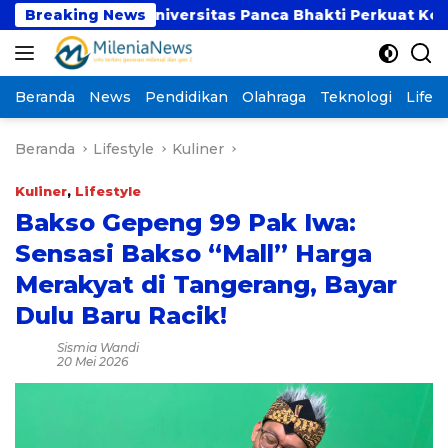
Langsung
BSI dan Universitas Panca Bhakti Perkuat Kolaborasi
Breaking News
ke
konten
Beranda
News
Pendidikan
Olahraga
Teknologi
Lifest
Beranda
Lifestyle
Kuliner
Kuliner
,
Lifestyle
Bakso Gepeng 99 Pak Iwa:
Sensasi Bakso “Mall” Harga
Merakyat di Tangerang, Bayar
Dulu Baru Racik!
Sismia Wandi
20 Mei 2026