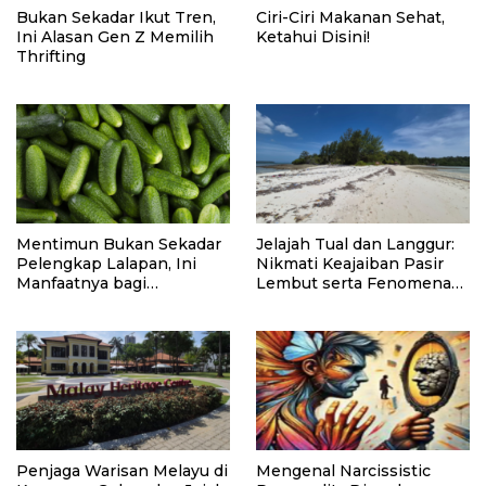
Bukan Sekadar Ikut Tren,
Ciri-Ciri Makanan Sehat,
Ini Alasan Gen Z Memilih
Ketahui Disini!
Thrifting
Mentimun Bukan Sekadar
Jelajah Tual dan Langgur:
Pelengkap Lalapan, Ini
Nikmati Keajaiban Pasir
Manfaatnya bagi
Lembut serta Fenomena
Kesehatan
Pasir Timbul di Kepulauan
Kei
Penjaga Warisan Melayu di
Mengenal Narcissistic