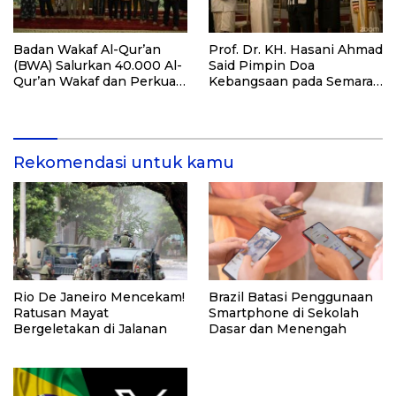
Badan Wakaf Al-Qur’an
Prof. Dr. KH. Hasani Ahmad
(BWA) Salurkan 40.000 Al-
Said Pimpin Doa
Qur’an Wakaf dan Perkuat
Kebangsaan pada Semarak
Pemberdayaan Masyarakat
HUT Kemerdekaan RI Ke-
di Kalimantan Barat
81 di Kementerian Imigrasi
dan Pemasyarakatan RI
Rekomendasi untuk kamu
Rio De Janeiro Mencekam!
Brazil Batasi Penggunaan
Ratusan Mayat
Smartphone di Sekolah
Bergeletakan di Jalanan
Dasar dan Menengah