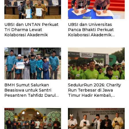
UBSI dan UNTAN Perkuat
UBSI dan Universitas
Tri Dharma Lewat
Panca Bhakti Perkuat
Kolaborasi Akademik
Kolaborasi Akademik
Lewat Program PKM
BMH Sumut Salurkan
SedulurRun 2026: Charity
Beasiswa untuk Santri
Run Terbesar di Jawa
Pesantren Tahfidz Darul
Timur Hadir Kembali,
Hijrah Deli Serdang
Targetkan 3.000 Peserta
untuk Dukung Pendidikan
Santri dan Guru Honorer