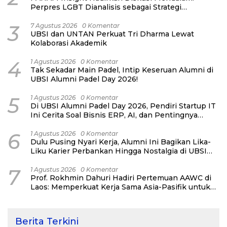
Perpres LGBT Dianalisis sebagai Strategi
Pertahanan Negara Bukan Ancaman Individual
3
7 Agustus 2026
0 Komentar
UBSI dan UNTAN Perkuat Tri Dharma Lewat
Kolaborasi Akademik
4
1 Agustus 2026
0 Komentar
Tak Sekadar Main Padel, Intip Keseruan Alumni di
UBSI Alumni Padel Day 2026!
5
1 Agustus 2026
0 Komentar
Di UBSI Alumni Padel Day 2026, Pendiri Startup IT
Ini Cerita Soal Bisnis ERP, AI, dan Pentingnya
Network Alumni
6
1 Agustus 2026
0 Komentar
Dulu Pusing Nyari Kerja, Alumni Ini Bagikan Lika-
Liku Karier Perbankan Hingga Nostalgia di UBSI
Alumni Padel Day 2026
7
1 Agustus 2026
0 Komentar
Prof. Rokhmin Dahuri Hadiri Pertemuan AAWC di
Laos: Memperkuat Kerja Sama Asia-Pasifik untuk
Ketahanan Air dan Iklim
Berita Terkini