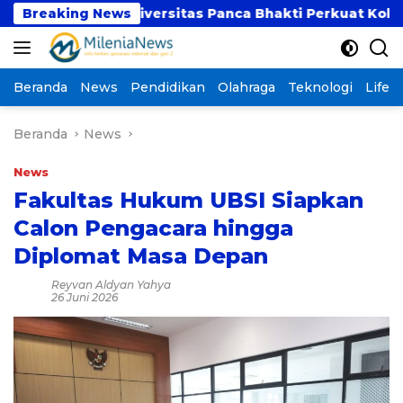
Langsung
BSI dan Universitas Panca Bhakti Perkuat Kolaborasi 
Breaking News
ke
konten
Beranda
News
Pendidikan
Olahraga
Teknologi
Lifest
Beranda
News
News
Fakultas Hukum UBSI Siapkan
Calon Pengacara hingga
Diplomat Masa Depan
Reyvan Aldyan Yahya
26 Juni 2026