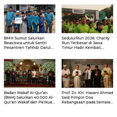
BMH Sumut Salurkan
SedulurRun 2026: Charity
Beasiswa untuk Santri
Run Terbesar di Jawa
Pesantren Tahfidz Darul
Timur Hadir Kembali,
Hijrah Deli Serdang
Targetkan 3.000 Peserta
untuk Dukung Pendidikan
Santri dan Guru Honorer
Badan Wakaf Al-Qur’an
Prof. Dr. KH. Hasani Ahmad
(BWA) Salurkan 40.000 Al-
Said Pimpin Doa
Qur’an Wakaf dan Perkuat
Kebangsaan pada Semarak
Pemberdayaan Masyarakat
HUT Kemerdekaan RI Ke-
di Kalimantan Barat
81 di Kementerian Imigrasi
dan Pemasyarakatan RI