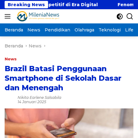
Langsung
aji Kompetitif di Era Digital
Breaking News
Fenomena “Kabur A
ke
konten
Beranda
News
Pendidikan
Olahraga
Teknologi
Lifest
Beranda
News
News
Brazil Batasi Penggunaan
Smartphone di Sekolah Dasar
dan Menengah
Nikita Earlene Salsabila
14 Januari 2025