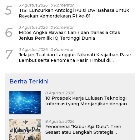
5
3 Agustus 2026
0 Komentar
TISI Luncurkan Antologi Puisi Dwi Bahasa untuk
Rayakan Kemerdekaan RI ke-81
6
3 Agustus 2026
0 Komentar
Mitos Angka Bawaan Lahir dan Rahasia Otak
Jenius Pemilik IQ Tertinggi Dunia
7
3 Agustus 2026
0 Komentar
Jelajah Tual dan Langgur: Nikmati Keajaiban Pasir
Lembut serta Fenomena Pasir Timbul di
Kepulauan Kei
Berita Terkini
8 Agustus 2026
10 Prospek Kerja Lulusan Teknologi
Informasi yang Menjanjikan dengan
Gaji Kompetitif di Era Digital
8 Agustus 2026
Fenomena “Kabur Aja Dulu”: Tren
Sesaat atau Langkah Strategis
Membangun Masa Depan?