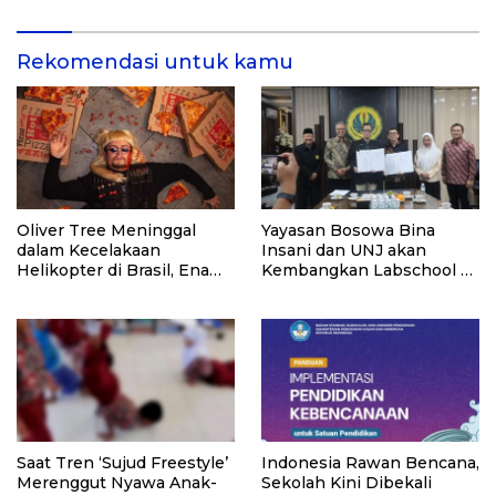
dan Pemasyarakatan RI
Rekomendasi untuk kamu
Oliver Tree Meninggal
Yayasan Bosowa Bina
dalam Kecelakaan
Insani dan UNJ akan
Helikopter di Brasil, Enam
Kembangkan Labschool di
Orang Tewas
Bekasi
Saat Tren ‘Sujud Freestyle’
Indonesia Rawan Bencana,
Merenggut Nyawa Anak-
Sekolah Kini Dibekali