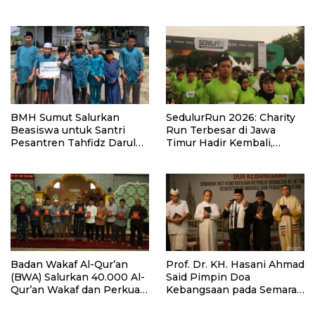
Lewat Program PKM
BMH Sumut Salurkan
SedulurRun 2026: Charity
Beasiswa untuk Santri
Run Terbesar di Jawa
Pesantren Tahfidz Darul
Timur Hadir Kembali,
Hijrah Deli Serdang
Targetkan 3.000 Peserta
untuk Dukung Pendidikan
Santri dan Guru Honorer
Badan Wakaf Al-Qur’an
Prof. Dr. KH. Hasani Ahmad
(BWA) Salurkan 40.000 Al-
Said Pimpin Doa
Qur’an Wakaf dan Perkuat
Kebangsaan pada Semarak
Pemberdayaan Masyarakat
HUT Kemerdekaan RI Ke-
di Kalimantan Barat
81 di Kementerian Imigrasi