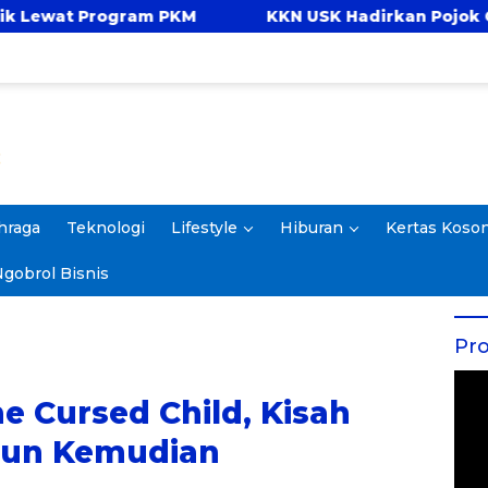
 PKM
KKN USK Hadirkan Pojok Celengan, Ajark
hraga
Teknologi
Lifestyle
Hiburan
Kertas Koso
gobrol Bisnis
Pro
e Cursed Child, Kisah
hun Kemudian