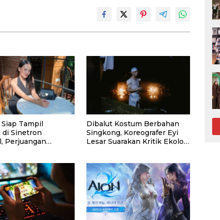
 Siap Tampil
Dibalut Kostum Berbahan
 di Sinetron
Singkong, Koreografer Eyi
l, Perjuangan
Lesar Suarakan Kritik Ekologi
 Asal Malang jadi
Lewat Tari ‘Roller Coaster’