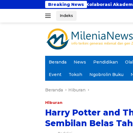
Langsung
nca Bhakti Perkuat Kolaborasi Akademik Lewat Program
Breaking News
ke
Indeks
konten
Beranda
News
Pendidikan
Ola
Event
Tokoh
Ngobrolin Buku
N
Beranda
Hiburan
Hiburan
Harry Potter and Th
Sembilan Belas Ta