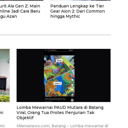
rit Ala Gen Z: Main
Panduan Lengkap ke Tier
line Jadi Cara Baru
Gear Aion 2: Dari Common
gu Azan
hingga Mythic
Lomba Mewarnai PAUD Mutiara di Batang
mi
Viral, Orang Tua Protes Penjurian Tak
Objektif
smi
Milenianews.com, Batang – Lomba mewarnai di