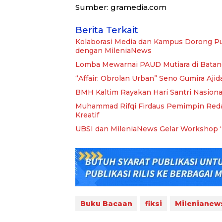
Sumber: gramedia.com
Berita Terkait
Kolaborasi Media dan Kampus Dorong Pu
dengan MileniaNews
Lomba Mewarnai PAUD Mutiara di Batang 
“Affair: Obrolan Urban” Seno Gumira Aj
BMH Kaltim Rayakan Hari Santri Nasiona
Muhammad Rifqi Firdaus Pemimpin Redak
Kreatif
UBSI dan MileniaNews Gelar Workshop “
Buku Bacaan
fiksi
Milenianew