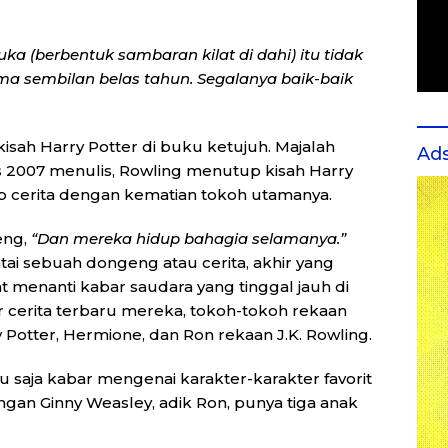
uka (berbentuk sambaran kilat di dahi) itu tidak
ma sembilan belas tahun. Segalanya baik-baik
isah Harry Potter di buku ketujuh. Majalah
Ad
s 2007 menulis, Rowling menutup kisah Harry
p cerita dengan kematian tokoh utamanya.
eng,
“Dan mereka hidup bahagia selamanya.”
tai sebuah dongeng atau cerita, akhir yang
 menanti kabar saudara yang tinggal jauh di
r cerita terbaru mereka, tokoh-tokoh rekaan
y Potter, Hermione, dan Ron rekaan J.K. Rowling.
tu saja kabar mengenai karakter-karakter favorit
ngan Ginny Weasley, adik Ron, punya tiga anak