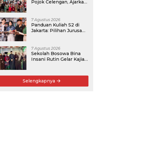
Pojok Celengan, Ajarkan
Anak Desa Pohroh
Gemar Menabung
7 Agustus 2026
Panduan Kuliah S2 di
Jakarta: Pilihan Jurusan,
Data Prospek, dan
Rekomendasi Kampus
7 Agustus 2026
Sekolah Bosowa Bina
Insani Rutin Gelar Kajian
Islam untuk Orang Tua,
Alumni, dan Masyarakat
Umum
Selengkapnya