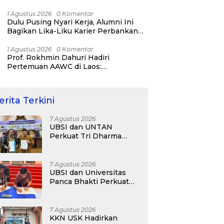
Bisnis ERP, AI, dan Pentingnya
Network Alumni
1 Agustus 2026
0 Komentar
Dulu Pusing Nyari Kerja, Alumni Ini
Bagikan Lika-Liku Karier Perbankan
Hingga Nostalgia di UBSI Alumni Padel
Day 2026
1 Agustus 2026
0 Komentar
Prof. Rokhmin Dahuri Hadiri
Pertemuan AAWC di Laos:
Memperkuat Kerja Sama Asia-Pasifik
untuk Ketahanan Air dan Iklim
erita Terkini
7 Agustus 2026
UBSI dan UNTAN
Perkuat Tri Dharma
Lewat Kolaborasi
Akademik
7 Agustus 2026
UBSI dan Universitas
Panca Bhakti Perkuat
Kolaborasi Akademik
Lewat Program PKM
7 Agustus 2026
KKN USK Hadirkan