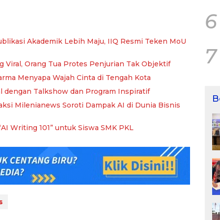
6
blikasi Akademik Lebih Maju, IIQ Resmi Teken MoU
7
Viral, Orang Tua Protes Penjurian Tak Objektif
idarma Menyapa Wajah Cinta di Tengah Kota
l dengan Talkshow dan Program Inspiratif
B
si Milenianews Soroti Dampak AI di Dunia Bisnis
AI Writing 101” untuk Siswa SMK PKL
s