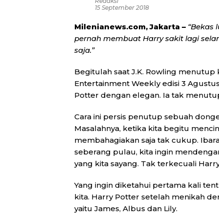
Redaksi
15 September 2018
Milenianews.com, Jakarta –
“Bekas l
pernah membuat Harry sakit lagi sela
saja.”
Begitulah saat J.K. Rowling menutup k
Entertainment Weekly edisi 3 Agustu
Potter dengan elegan. Ia tak menutu
Cara ini persis penutup sebuah dong
Masalahnya, ketika kita begitu mencin
membahagiakan saja tak cukup. Ibarat
seberang pulau, kita ingin mendenga
yang kita sayang. Tak terkecuali Harr
Yang ingin diketahui pertama kali ten
kita. Harry Potter setelah menikah de
yaitu James, Albus dan Lily.