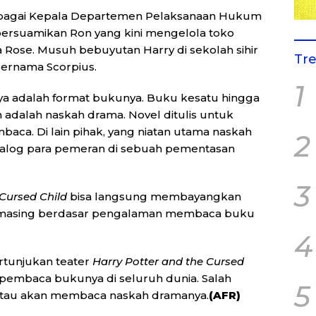
 sebagai Kepala Departemen Pelaksanaan Hukum
n bersuamikan Ron yang kini mengelola toko
Rose. Musuh bebuyutan Harry di sekolah sihir
Tr
bernama Scorpius.
1
ya adalah format bukunya. Buku kesatu hingga
 adalah naskah drama. Novel ditulis untuk
aca. Di lain pihak, yang niatan utama naskah
2
dialog para pemeran di sebuah pementasan
3
Cursed Child
bisa langsung membayangkan
ing-masing berdasar pengalaman membaca buku
4
pertunjukan teater
Harry Potter and the Cursed
n pembaca bukunya di seluruh dunia. Salah
5
atau akan membaca naskah dramanya.
(AFR)