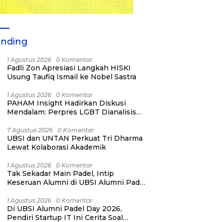
ending
1 Agustus 2026
0 Komentar
Fadli Zon Apresiasi Langkah HISKI
Usung Taufiq Ismail ke Nobel Sastra
1 Agustus 2026
0 Komentar
PAHAM Insight Hadirkan Diskusi
Mendalam: Perpres LGBT Dianalisis
sebagai Strategi Pertahanan Negara
Bukan Ancaman Individual
7 Agustus 2026
0 Komentar
UBSI dan UNTAN Perkuat Tri Dharma
Lewat Kolaborasi Akademik
1 Agustus 2026
0 Komentar
Tak Sekadar Main Padel, Intip
Keseruan Alumni di UBSI Alumni Padel
Day 2026!
1 Agustus 2026
0 Komentar
Di UBSI Alumni Padel Day 2026,
Pendiri Startup IT Ini Cerita Soal