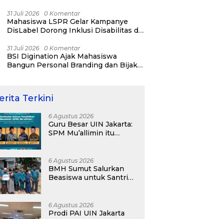
31 Juli 2026
0 Komentar
Mahasiswa LSPR Gelar Kampanye
DisLabel Dorong Inklusi Disabilitas di
Jakarta
31 Juli 2026
0 Komentar
BSI Digination Ajak Mahasiswa
Bangun Personal Branding dan Bijak
Bermedia Sosial Sejak Kuliah
erita Terkini
6 Agustus 2026
Guru Besar UIN Jakarta:
SPM Mu’allimin itu
Bukan Entitas Sekolah
atau Madrasah
6 Agustus 2026
BMH Sumut Salurkan
Beasiswa untuk Santri
Pesantren Tahfidz Darul
Hijrah Deli Serdang
6 Agustus 2026
Prodi PAI UIN Jakarta