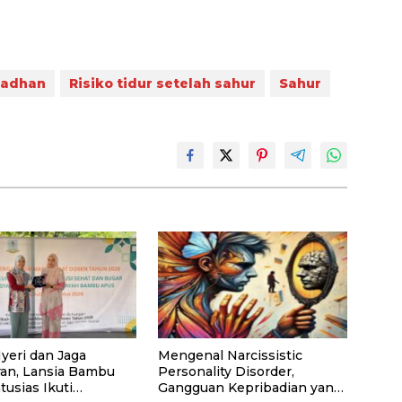
madhan
Risiko tidur setelah sahur
Sahur
yeri dan Jaga
Mengenal Narcissistic
an, Lansia Bambu
Personality Disorder,
usias Ikuti
Gangguan Kepribadian yang