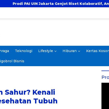
karta Genjot Riset Kolaboratif, Antar 4 Proposal ke Kom
hraga
Teknologi
Lifestyle
Hiburan
Kertas Koso
gobrol Bisnis
Pro
h Sahur? Kenali
esehatan Tubuh