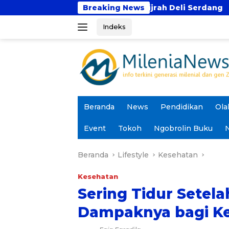
Langsung
fidz Darul Hijrah Deli Serdang
Breaking News
Prodi PAI UIN Ja
ke
Indeks
konten
Beranda
News
Pendidikan
Ola
Event
Tokoh
Ngobrolin Buku
N
Beranda
Lifestyle
Kesehatan
Kesehatan
Sering Tidur Setela
Dampaknya bagi K