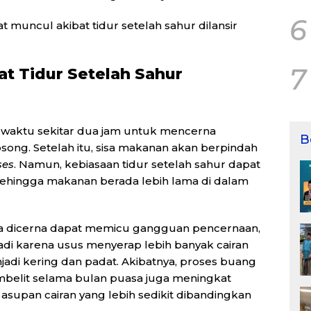
6
 muncul akibat tidur setelah sahur dilansir
7
t Tidur Setelah Sahur
waktu sekitar dua jam untuk mencerna
B
ng. Setelah itu, sisa makanan akan berpindah
ses
. Namun, kebiasaan tidur setelah sahur dapat
hingga makanan berada lebih lama di dalam
a dicerna dapat memicu gangguan pencernaan,
rjadi karena usus menyerap lebih banyak cairan
di kering dan padat. Akibatnya, proses buang
 sembelit selama bulan puasa juga meningkat
supan cairan yang lebih sedikit dibandingkan