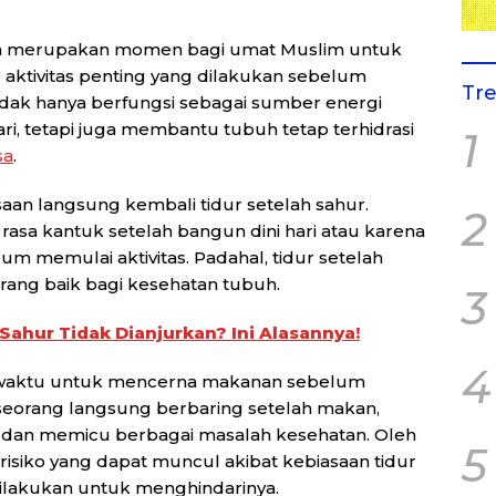
 merupakan momen bagi umat Muslim untuk
 aktivitas penting yang dilakukan sebelum
Tr
idak hanya berfungsi sebagai sumber energi
ari, tetapi juga membantu tubuh tetap terhidrasi
1
sa
.
aan langsung kembali tidur setelah sahur.
2
 rasa kantuk setelah bangun dini hari atau karena
um memulai aktivitas. Padahal, tidur setelah
ang baik bagi kesehatan tubuh.
3
ahur Tidak Dianjurkan? Ini Alasannya!
4
waktu untuk mencerna makanan sebelum
 seseorang langsung berbaring setelah makan,
 dan memicu berbagai masalah kesehatan. Oleh
5
isiko yang dapat muncul akibat kebiasaan tidur
dilakukan untuk menghindarinya.