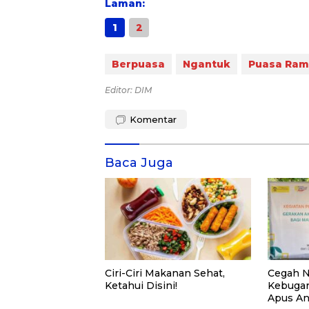
Laman:
1
2
Berpuasa
Ngantuk
Puasa Ra
Editor: DIM
Komentar
Baca Juga
Ciri-Ciri Makanan Sehat,
Cegah N
Ketahui Disini!
Kebugar
Apus Ant