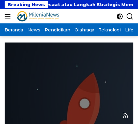
Langsung
a Dulu”: Tren Sesaat atau Langkah Strategis Memban
Breaking News
ke
konten
Beranda
News
Pendidikan
Olahraga
Teknologi
Lifest