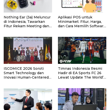
Nothing Ear (3a) Meluncur
Aplikasi POS untuk
di Indonesia, Tawarkan
Minimarket: Fitur, Harga,
Fitur Rekam Meeting dan
dan Cara Memilih Software
Transkrip Otomatis
yang Tepat
ISCOMICE 2026 Soroti
Timnas Indonesia Resmi
Smart Technology dan
Hadir di EA Sports FC 26
Inovasi Human-Centered
Lewat Update The World’s
untuk Masa Depan
Game.
Industri MICE