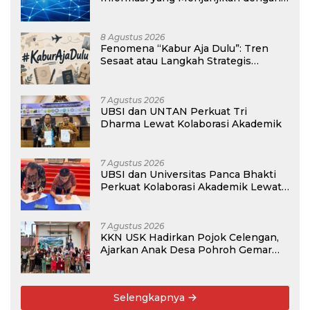
Gaji Kompetitif di Era Digital
8 Agustus 2026
Fenomena “Kabur Aja Dulu”: Tren
Sesaat atau Langkah Strategis
Membangun Masa Depan?
7 Agustus 2026
UBSI dan UNTAN Perkuat Tri
Dharma Lewat Kolaborasi Akademik
7 Agustus 2026
UBSI dan Universitas Panca Bhakti
Perkuat Kolaborasi Akademik Lewat
Program PKM
7 Agustus 2026
KKN USK Hadirkan Pojok Celengan,
Ajarkan Anak Desa Pohroh Gemar
Menabung
Selengkapnya