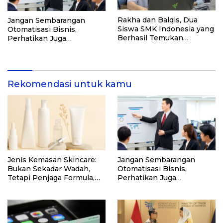
Rakha dan Balqis, Dua
Jangan Sembarangan
Siswa SMK Indonesia yang
Otomatisasi Bisnis,
Berhasil Temukan
Perhatikan Juga
Kerentanan Sistem NASA
Kualitasnya! Konsultasi
dengan Ahlinya di Sini!
Rekomendasi untuk kamu
Jenis Kemasan Skincare:
Jangan Sembarangan
Bukan Sekadar Wadah,
Otomatisasi Bisnis,
Tetapi Penjaga Formula,
Perhatikan Juga
Pembentuk Persepsi, dan
Kualitasnya! Konsultasi
Penentu Pengalaman
dengan Ahlinya di Sini!
Pengguna