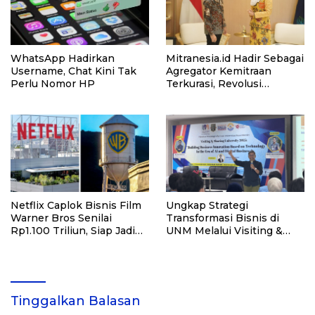
WhatsApp Hadirkan
Mitranesia.id Hadir Sebagai
Username, Chat Kini Tak
Agregator Kemitraan
Perlu Nomor HP
Terkurasi, Revolusi
Keamanan Investasi Bisnis
di Indonesia
Netflix Caplok Bisnis Film
Ungkap Strategi
Warner Bros Senilai
Transformasi Bisnis di
Rp1.100 Triliun, Siap Jadi
UNM Melalui Visiting &
Raksasa Baru Hollywood
Sharing 2025
Tinggalkan Balasan