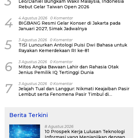
3
Leo/Daniel Bungkam Wakil Malaysia, Indonesia
Rebut Gelar Taiwan Open 2026
4
4 Agustus 2026
0 Komentar
BIGBANG Resmi Gelar Konser di Jakarta pada
Januari 2027, Simak Jadwalnya
5
3 Agustus 2026
0 Komentar
TISI Luncurkan Antologi Puisi Dwi Bahasa untuk
Rayakan Kemerdekaan RI ke-81
6
3 Agustus 2026
0 Komentar
Mitos Angka Bawaan Lahir dan Rahasia Otak
Jenius Pemilik IQ Tertinggi Dunia
7
3 Agustus 2026
0 Komentar
Jelajah Tual dan Langgur: Nikmati Keajaiban Pasir
Lembut serta Fenomena Pasir Timbul di
Kepulauan Kei
Berita Terkini
8 Agustus 2026
10 Prospek Kerja Lulusan Teknologi
Informasi yang Menjanjikan dengan