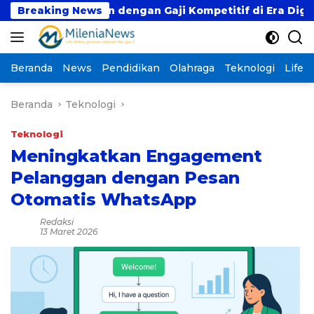
Langsung
kan dengan Gaji Kompetitif di Era Digital
Breaking News
Fenom
ke
konten
Beranda
News
Pendidikan
Olahraga
Teknologi
Lifest
Beranda
Teknologi
Teknologi
Meningkatkan Engagement
Pelanggan dengan Pesan
Otomatis WhatsApp
Redaksi
13 Maret 2026