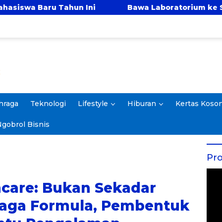
Ini
Bawa Laboratorium ke Sawah, IPB University
hraga
Teknologi
Lifestyle
Hiburan
Kertas Koso
gobrol Bisnis
Pro
ncare: Bukan Sekadar
jaga Formula, Pembentuk