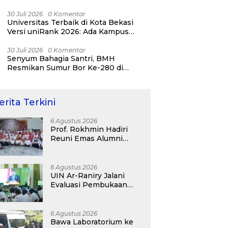
Impianmu?
30 Juli 2026
0 Komentar
Universitas Terbaik di Kota Bekasi
Versi uniRank 2026: Ada Kampus
Digital Kreatif!
30 Juli 2026
0 Komentar
Senyum Bahagia Santri, BMH
Resmikan Sumur Bor Ke-280 di
Ponpes Al Qudsiyah Putri
erita Terkini
6 Agustus 2026
Prof. Rokhmin Hadiri
Reuni Emas Alumni
SMANDA Kota Cirebon
Angkatan 76: 50 Tahun
Lalu Kita Pernah
6 Agustus 2026
Bersama
UIN Ar-Raniry Jalani
Evaluasi Pembukaan
Prodi Kedokteran,
Target Terima
Mahasiswa Baru Tahun
6 Agustus 2026
Ini
Bawa Laboratorium ke