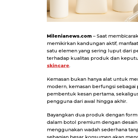
Milenianews.com
– Saat membicara
memikirkan kandungan aktif, manfaat, 
satu elemen yang sering luput dari p
terhadap kualitas produk dan kepu
skincare
.
Kemasan bukan hanya alat untuk men
modern, kemasan berfungsi sebagai 
pembentuk kesan pertama, sekaligu
pengguna dari awal hingga akhir.
Bayangkan dua produk dengan formul
dalam botol premium dengan desain e
menggunakan wadah sederhana tanpa id
sebagian besar konsumen akan meng