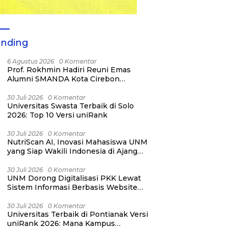
ending
6 Agustus 2026
0 Komentar
Prof. Rokhmin Hadiri Reuni Emas
Alumni SMANDA Kota Cirebon
Angkatan 76: 50 Tahun Lalu Kita
Pernah Bersama
30 Juli 2026
0 Komentar
Universitas Swasta Terbaik di Solo
2026: Top 10 Versi uniRank
30 Juli 2026
0 Komentar
NutriScan AI, Inovasi Mahasiswa UNM
yang Siap Wakili Indonesia di Ajang
YESIST12 Internasional 2026
30 Juli 2026
0 Komentar
UNM Dorong Digitalisasi PKK Lewat
Sistem Informasi Berbasis Website
untuk Kelurahan Cipinang Melayu
30 Juli 2026
0 Komentar
Universitas Terbaik di Pontianak Versi
uniRank 2026: Mana Kampus