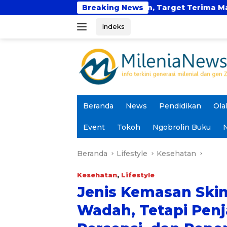
Langsung
Prodi Kedokteran, Target Terima Mahasiswa Baru Tahun 
Breaking News
ke
Indeks
konten
Beranda
News
Pendidikan
Ola
Event
Tokoh
Ngobrolin Buku
N
Beranda
Lifestyle
Kesehatan
Kesehatan
,
Lifestyle
Jenis Kemasan Ski
Wadah, Tetapi Pen