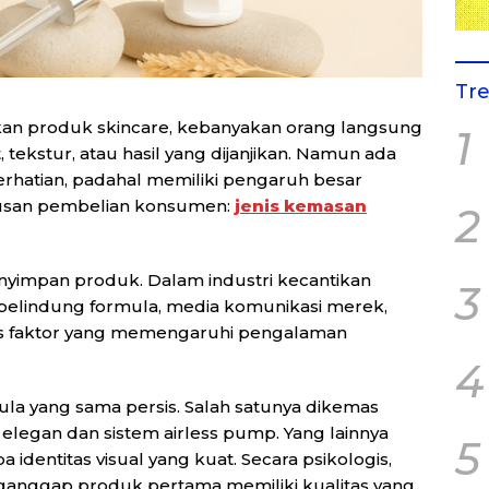
Tr
kan produk skincare, kebanyakan orang langsung
1
tekstur, atau hasil yang dijanjikan. Namun ada
erhatian, padahal memiliki pengaruh besar
tusan pembelian konsumen:
jenis kemasan
2
yimpan produk. Dalam industri kecantikan
3
pelindung formula, media komunikasi merek,
s faktor yang memengaruhi pengalaman
4
a yang sama persis. Salah satunya dikemas
legan dan sistem airless pump. Yang lainnya
5
entitas visual yang kuat. Secara psikologis,
anggap produk pertama memiliki kualitas yang