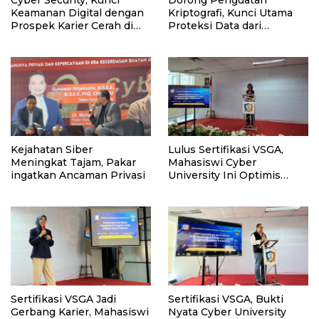
Cyber Security, Kunci
Dorong Penguatan
Keamanan Digital dengan
Kriptografi, Kunci Utama
Prospek Karier Cerah di
Proteksi Data dari
Era Transformasi
Kejahatan Siber
Teknologi
Kejahatan Siber
Lulus Sertifikasi VSGA,
Meningkat Tajam, Pakar
Mahasiswi Cyber
ingatkan Ancaman Privasi
University Ini Optimis
Tatap Karir di Era Digital!
Sertifikasi VSGA Jadi
Sertifikasi VSGA, Bukti
Gerbang Karier, Mahasiswi
Nyata Cyber University