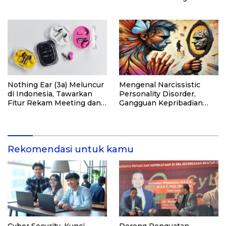
Pasir Timbul di Kepulauan
Singapura
Kei
Nothing Ear (3a) Meluncur
Mengenal Narcissistic
di Indonesia, Tawarkan
Personality Disorder,
Fitur Rekam Meeting dan
Gangguan Kepribadian
Transkrip Otomatis
yang Kerap Disalahpahami
Rekomendasi untuk kamu