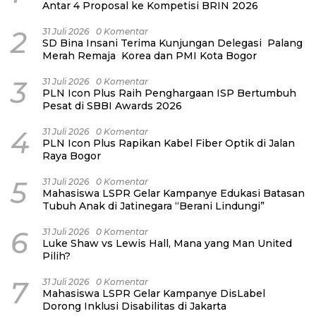
Antar 4 Proposal ke Kompetisi BRIN 2026
2
31 Juli 2026
0 Komentar
SD Bina Insani Terima Kunjungan Delegasi Palang
Merah Remaja Korea dan PMI Kota Bogor
3
31 Juli 2026
0 Komentar
PLN Icon Plus Raih Penghargaan ISP Bertumbuh
Pesat di SBBI Awards 2026
4
31 Juli 2026
0 Komentar
PLN Icon Plus Rapikan Kabel Fiber Optik di Jalan
Raya Bogor
5
31 Juli 2026
0 Komentar
Mahasiswa LSPR Gelar Kampanye Edukasi Batasan
Tubuh Anak di Jatinegara “Berani Lindungi”
6
31 Juli 2026
0 Komentar
Luke Shaw vs Lewis Hall, Mana yang Man United
Pilih?
7
31 Juli 2026
0 Komentar
Mahasiswa LSPR Gelar Kampanye DisLabel
Dorong Inklusi Disabilitas di Jakarta