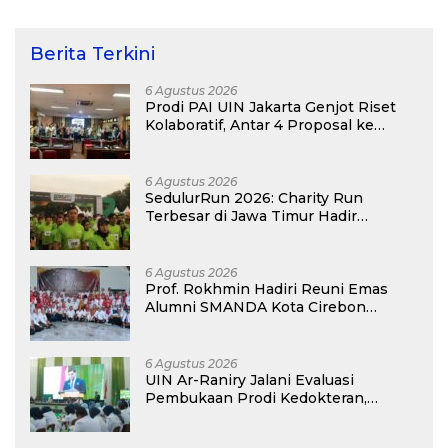
Berita Terkini
6 Agustus 2026
Prodi PAI UIN Jakarta Genjot Riset
Kolaboratif, Antar 4 Proposal ke
Kompetisi BRIN 2026
6 Agustus 2026
SedulurRun 2026: Charity Run
Terbesar di Jawa Timur Hadir
Kembali, Targetkan 3.000 Peserta
untuk Dukung Pendidikan Santri dan
Guru Honorer
6 Agustus 2026
Prof. Rokhmin Hadiri Reuni Emas
Alumni SMANDA Kota Cirebon
Angkatan 76: 50 Tahun Lalu Kita
Pernah Bersama
6 Agustus 2026
UIN Ar-Raniry Jalani Evaluasi
Pembukaan Prodi Kedokteran,
Target Terima Mahasiswa Baru
Tahun Ini