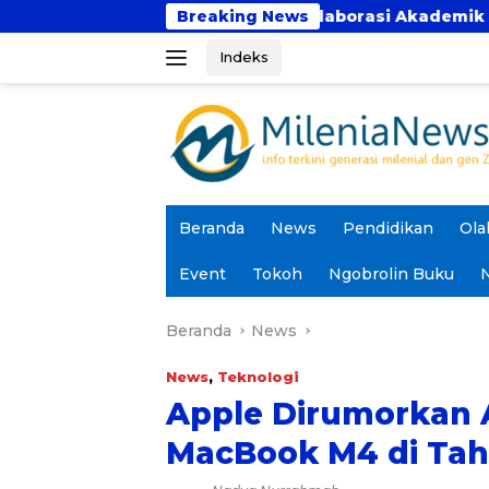
Langsung
 Bhakti Perkuat Kolaborasi Akademik Lewat Program P
Breaking News
ke
Indeks
konten
Beranda
News
Pendidikan
Ola
Event
Tokoh
Ngobrolin Buku
N
Beranda
News
News
,
Teknologi
Apple Dirumorkan
MacBook M4 di Tah