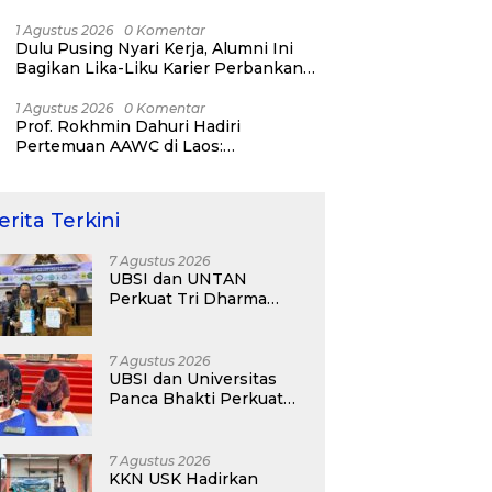
Bisnis ERP, AI, dan Pentingnya
Network Alumni
1 Agustus 2026
0 Komentar
Dulu Pusing Nyari Kerja, Alumni Ini
Bagikan Lika-Liku Karier Perbankan
Hingga Nostalgia di UBSI Alumni Padel
Day 2026
1 Agustus 2026
0 Komentar
Prof. Rokhmin Dahuri Hadiri
Pertemuan AAWC di Laos:
Memperkuat Kerja Sama Asia-Pasifik
untuk Ketahanan Air dan Iklim
erita Terkini
7 Agustus 2026
UBSI dan UNTAN
Perkuat Tri Dharma
Lewat Kolaborasi
Akademik
7 Agustus 2026
UBSI dan Universitas
Panca Bhakti Perkuat
Kolaborasi Akademik
Lewat Program PKM
7 Agustus 2026
KKN USK Hadirkan