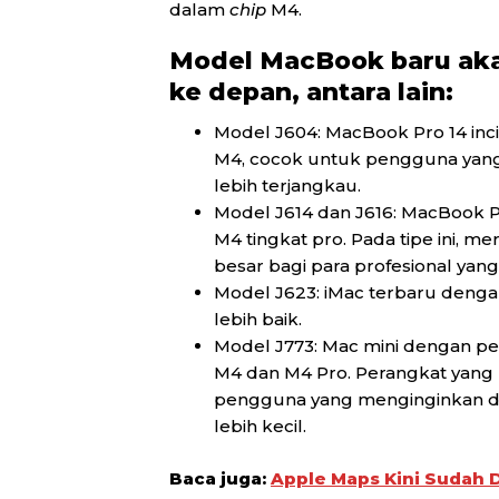
dalam
chip
M4.
Model MacBook baru aka
ke depan, antara lain:
Model J604: MacBook Pro 14 in
M4, cocok untuk pengguna yang
lebih terjangkau.
Model J614 dan J616: MacBook Pro
M4 tingkat pro. Pada tipe ini,
besar bagi para profesional yan
Model J623: iMac terbaru denga
lebih baik.
Model J773: Mac mini dengan pe
M4 dan M4 Pro. Perangkat yang r
pengguna yang menginginkan de
lebih kecil.
Baca juga:
Apple Maps Kini Sudah 