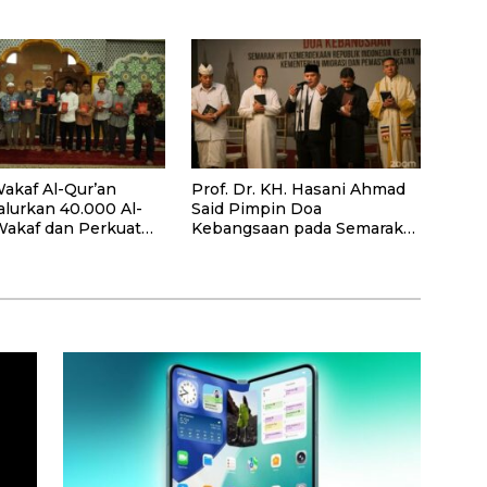
Hijrah Deli Serdang
akaf Al-Qur’an
Prof. Dr. KH. Hasani Ahmad
alurkan 40.000 Al-
Said Pimpin Doa
Wakaf dan Perkuat
Kebangsaan pada Semarak
ayaan Masyarakat
HUT Kemerdekaan RI Ke-81
antan Barat
di Kementerian Imigrasi dan
Pemasyarakatan RI