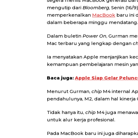
segera merilis MacBook generasi ba
mengutip dari
Bloomberg
, Senin (16
memperkenalkan
MacBook
baru ini
dalam beberapa minggu mendatang.
Dalam buletin
Power On
, Gurman me
Mac terbaru yang lengkap dengan
ch
Ia menyatakan Apple menjanjikan ke
kemampuan pembelajaran mesin yang 
Baca juga:
Apple Siap Gelar Pelun
Menurut Gurman,
chip
M4 internal App
pendahulunya, M2, dalam hal kinerja
Tidak hanya itu,
chip
M4 juga menawa
untuk alur kerja profesional.
Pada MacBook baru ini juga diharap