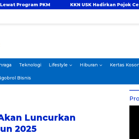
KM
KKN USK Hadirkan Pojok Celengan, Ajarkan 
hraga
Teknologi
Lifestyle
Hiburan
Kertas Koso
gobrol Bisnis
Pro
 Akan Luncurkan
un 2025