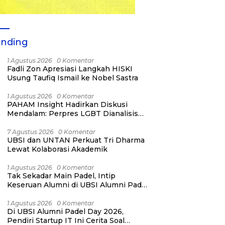
ending
1 Agustus 2026
0 Komentar
Fadli Zon Apresiasi Langkah HISKI
Usung Taufiq Ismail ke Nobel Sastra
1 Agustus 2026
0 Komentar
PAHAM Insight Hadirkan Diskusi
Mendalam: Perpres LGBT Dianalisis
sebagai Strategi Pertahanan Negara
Bukan Ancaman Individual
7 Agustus 2026
0 Komentar
UBSI dan UNTAN Perkuat Tri Dharma
Lewat Kolaborasi Akademik
1 Agustus 2026
0 Komentar
Tak Sekadar Main Padel, Intip
Keseruan Alumni di UBSI Alumni Padel
Day 2026!
1 Agustus 2026
0 Komentar
Di UBSI Alumni Padel Day 2026,
Pendiri Startup IT Ini Cerita Soal