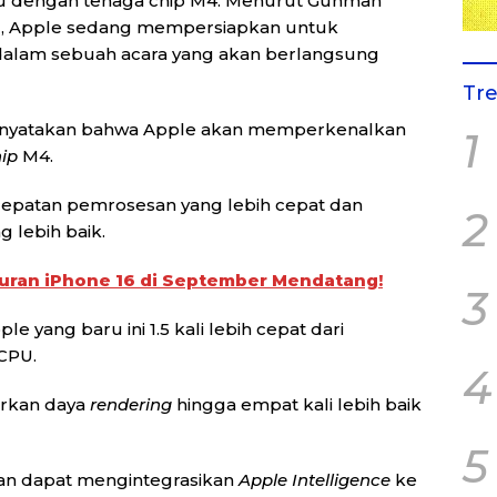
ru dengan tenaga chip M4. Menurut Gunman
/9), Apple sedang mempersiapkan untuk
 dalam sebuah acara yang akan berlangsung
Tr
nyatakan bahwa Apple akan memperkenalkan
1
ip
M4.
cepatan pemrosesan yang lebih cepat dan
2
lebih baik.
curan iPhone 16 di September Mendatang!
3
le yang baru ini 1.5 kali lebih cepat dari
 CPU.
4
rkan daya
rendering
hingga empat kali lebih baik
5
kan dapat mengintegrasikan
Apple Intelligence
ke