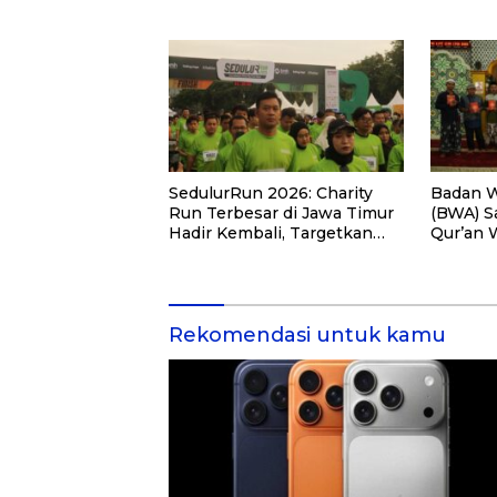
PKM
SedulurRun 2026: Charity
Badan W
Run Terbesar di Jawa Timur
(BWA) S
Hadir Kembali, Targetkan
Qur’an 
3.000 Peserta untuk
Pemberd
Dukung Pendidikan Santri
di Kalim
dan Guru Honorer
Rekomendasi untuk kamu