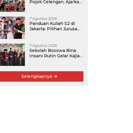
Pojok Celengan, Ajarkan
Anak Desa Pohroh
Gemar Menabung
7 Agustus 2026
Panduan Kuliah S2 di
Jakarta: Pilihan Jurusan,
Data Prospek, dan
Rekomendasi Kampus
7 Agustus 2026
Sekolah Bosowa Bina
Insani Rutin Gelar Kajian
Islam untuk Orang Tua,
Alumni, dan Masyarakat
Umum
Selengkapnya