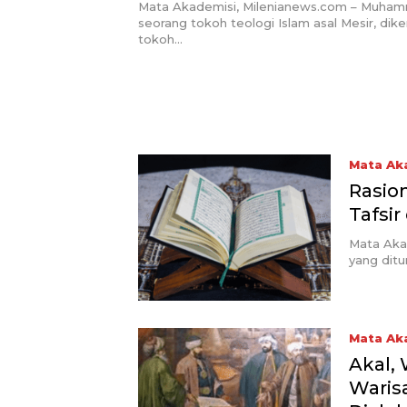
Islam dan Modernitas di Ind
Mata Akademisi, Milenianews.com – Muha
seorang tokoh teologi Islam asal Mesir, dik
tokoh…
Mata Ak
Rasio
Tafsi
Mata Aka
yang ditu
Mata Ak
Akal, 
Waris