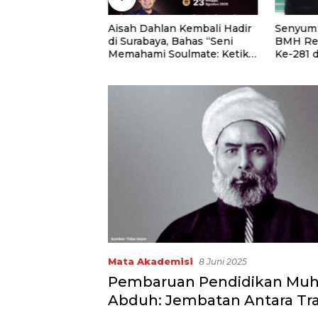
H. Hasani Ahmad
Aisah Dahlan Kembali Hadir
Senyum 
n Doa
di Surabaya, Bahas “Seni
BMH Re
n pada Semarak
Memahami Soulmate: Ketika
Ke-281 
dekaan RI Ke-81
Cinta Tak Pernah Cukup”
Quran Ke
ian Imigrasi dan
atan RI
Mata Akademisi
8 Juni 2025
Pembaruan Pendidikan M
Abduh: Jembatan Antara Tra