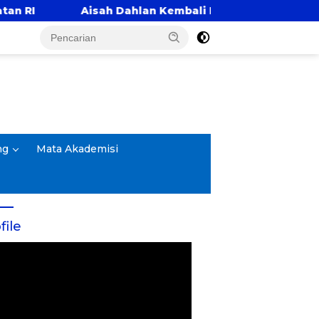
Aisah Dahlan Kembali Hadir di Surabaya, Bahas “Seni 
ng
Mata Akademisi
file