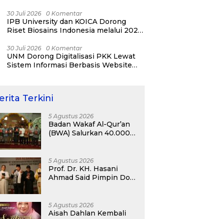
YESIST12 Internasional 2026
30 Juli 2026
0 Komentar
IPB University dan KOICA Dorong
Riset Biosains Indonesia melalui 2026
NICAB Workshop
30 Juli 2026
0 Komentar
UNM Dorong Digitalisasi PKK Lewat
Sistem Informasi Berbasis Website
untuk Kelurahan Cipinang Melayu
erita Terkini
5 Agustus 2026
Badan Wakaf Al-Qur’an
(BWA) Salurkan 40.000
Al-Qur’an Wakaf dan
Perkuat Pemberdayaan
Masyarakat di
5 Agustus 2026
Kalimantan Barat
Prof. Dr. KH. Hasani
Ahmad Said Pimpin Doa
Kebangsaan pada
Semarak HUT
Kemerdekaan RI Ke-81
5 Agustus 2026
di Kementerian Imigrasi
Aisah Dahlan Kembali