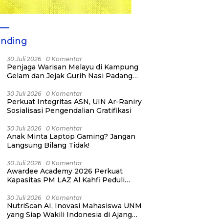
ending
30 Juli 2026
0 Komentar
Penjaga Warisan Melayu di Kampung
Gelam dan Jejak Gurih Nasi Padang
Singapura
30 Juli 2026
0 Komentar
Perkuat Integritas ASN, UIN Ar-Raniry
Sosialisasi Pengendalian Gratifikasi
30 Juli 2026
0 Komentar
Anak Minta Laptop Gaming? Jangan
Langsung Bilang Tidak!
30 Juli 2026
0 Komentar
Awardee Academy 2026 Perkuat
Kapasitas PM LAZ Al Kahfi Peduli
melalui Building Meaningful
Connections
30 Juli 2026
0 Komentar
NutriScan AI, Inovasi Mahasiswa UNM
yang Siap Wakili Indonesia di Ajang