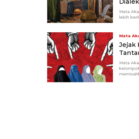
Dialek
Mata Aka
lebih ber
Mata Ak
Jejak
Tanta
Mata Akad
kelompok
memisah