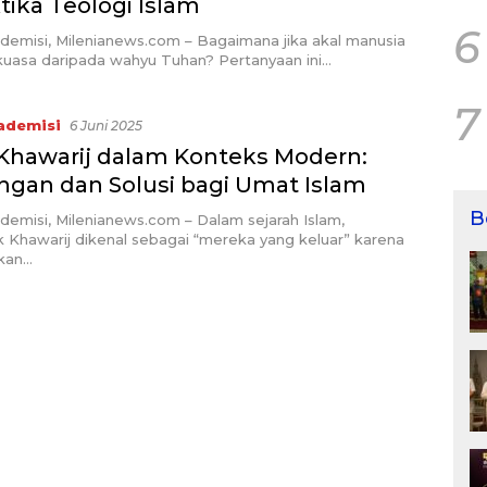
tika Teologi Islam
6
demisi, Milenianews.com – Bagaimana jika akal manusia
kuasa daripada wahyu Tuhan? Pertanyaan ini…
7
ademisi
6 Juni 2025
 Khawarij dalam Konteks Modern:
ngan dan Solusi bagi Umat Islam
B
emisi, Milenianews.com – Dalam sejarah Islam,
 Khawarij dikenal sebagai “mereka yang keluar” karena
kan…