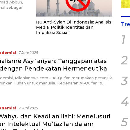
onesia
mmad Abduh,
enal sebagai
Isu Anti-Syiah Di Indonesia: Analisis,
Tr
Media, Politik Identitas dan
Implikasi Sosial
1
ademisi
7 Juni 2025
2
nalisme Asy`ariyah: Tanggapan atas
r dengan Pendekatan Hermeneutika
3
demisi, Milenianews.com – Al-Qur’an merupakan petunjuk
runkan Tuhan untuk manusia. Kebenaran Al-Qur’an itu…
4
ademisi
7 Juni 2025
Wahyu dan Keadilan Ilahi: Menelusuri
5
an Intelektual Mu’tazilah dalam