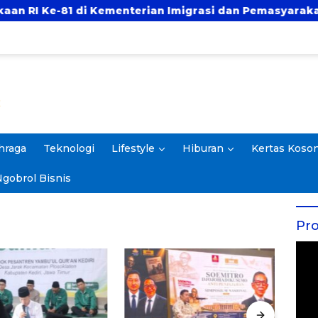
i Kementerian Imigrasi dan Pemasyarakatan RI
hraga
Teknologi
Lifestyle
Hiburan
Kertas Koso
gobrol Bisnis
Pro