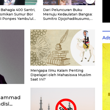
Bahagia 400 Santri,
Dari Peluncuran Buku
Dari
smikan Sumur Bor
Menuju Kedaulatan Bangsa:
Univ
di Ponpes Yambu’ul
Sumitro Djojohadikusumo,
Seka
diri
UU Perekonomian Nasional,
Kese
dan Jalan Menuju Indonesia
Pote
Emas 2045
Ad
Mengapa Ilmu Kalam Penting
Dipelajari oleh Mahasiswa Muslim
Saat Ini?
uhammad
disi