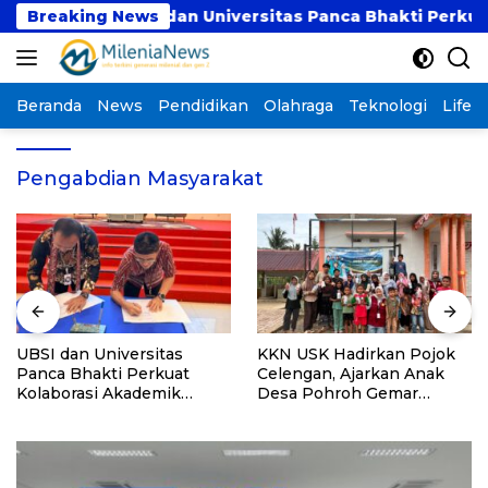
Langsung
Breaking News
UBSI dan Universitas Panca Bhakti Perkuat Kola
ke
konten
Beranda
News
Pendidikan
Olahraga
Teknologi
Lifest
Pengabdian Masyarakat
UBSI dan Universitas
KKN USK Hadirkan Pojok
Panca Bhakti Perkuat
Celengan, Ajarkan Anak
Kolaborasi Akademik
Desa Pohroh Gemar
Lewat Program PKM
Menabung