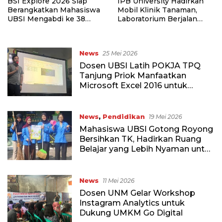
BSI Explore 2026 Siap
IPB University Hadirkan
Berangkatkan Mahasiswa
Mobil Klinik Tanaman,
UBSI Mengabdi ke 38
Laboratorium Berjalan
Desa Mitra
untuk Petani
News
25 Mei 2026
Dosen UBSI Latih POKJA TPQ
Tanjung Priok Manfaatkan
Microsoft Excel 2016 untuk
Administrasi Lebih Rapi
News
,
Pendidikan
19 Mei 2026
Mahasiswa UBSI Gotong Royong
Bersihkan TK, Hadirkan Ruang
Belajar yang Lebih Nyaman untuk
Anak-anak
News
11 Mei 2026
Dosen UNM Gelar Workshop
Instagram Analytics untuk
Dukung UMKM Go Digital