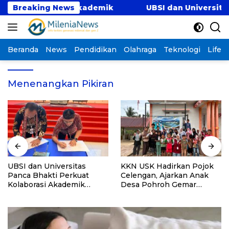
Langsung
t Kolaborasi Akademik
Breaking News
UBSI dan Universitas P
ke
konten
Beranda
News
Pendidikan
Olahraga
Teknologi
Lifest
Menenangkan Pikiran
UBSI dan Universitas
KKN USK Hadirkan Pojok
Panca Bhakti Perkuat
Celengan, Ajarkan Anak
Kolaborasi Akademik
Desa Pohroh Gemar
Lewat Program PKM
Menabung