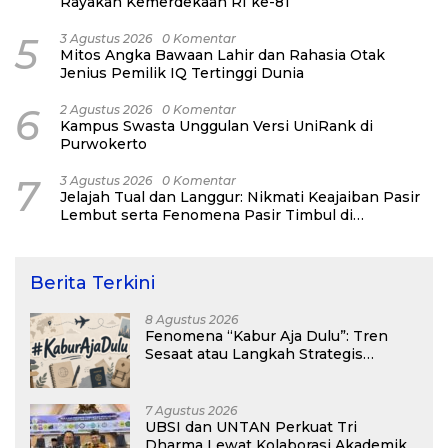
Rayakan Kemerdekaan RI ke-81
5
3 Agustus 2026
0 Komentar
Mitos Angka Bawaan Lahir dan Rahasia Otak
Jenius Pemilik IQ Tertinggi Dunia
6
2 Agustus 2026
0 Komentar
Kampus Swasta Unggulan Versi UniRank di
Purwokerto
7
3 Agustus 2026
0 Komentar
Jelajah Tual dan Langgur: Nikmati Keajaiban Pasir
Lembut serta Fenomena Pasir Timbul di
Kepulauan Kei
Berita Terkini
8 Agustus 2026
Fenomena “Kabur Aja Dulu”: Tren
Sesaat atau Langkah Strategis
Membangun Masa Depan?
7 Agustus 2026
UBSI dan UNTAN Perkuat Tri
Dharma Lewat Kolaborasi Akademik