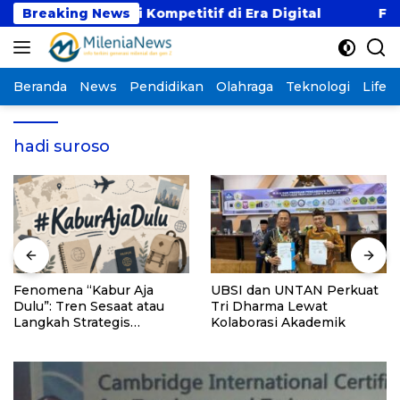
Langsung
dengan Gaji Kompetitif di Era Digital
Breaking News
Fenomena
ke
konten
Beranda
News
Pendidikan
Olahraga
Teknologi
Lifest
hadi suroso
Fenomena “Kabur Aja
UBSI dan UNTAN Perkuat
Dulu”: Tren Sesaat atau
Tri Dharma Lewat
Langkah Strategis
Kolaborasi Akademik
Membangun Masa Depan?