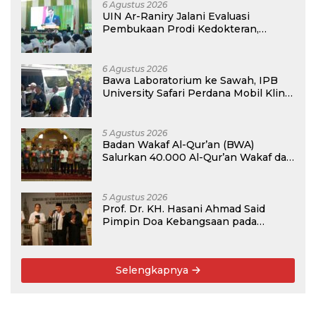
6 Agustus 2026
UIN Ar-Raniry Jalani Evaluasi
Pembukaan Prodi Kedokteran,
Target Terima Mahasiswa Baru
Tahun Ini
6 Agustus 2026
Bawa Laboratorium ke Sawah, IPB
University Safari Perdana Mobil Klinik
Tanaman
5 Agustus 2026
Badan Wakaf Al-Qur’an (BWA)
Salurkan 40.000 Al-Qur’an Wakaf dan
Perkuat Pemberdayaan Masyarakat
di Kalimantan Barat
5 Agustus 2026
Prof. Dr. KH. Hasani Ahmad Said
Pimpin Doa Kebangsaan pada
Semarak HUT Kemerdekaan RI Ke-81
di Kementerian Imigrasi dan
Pemasyarakatan RI
Selengkapnya