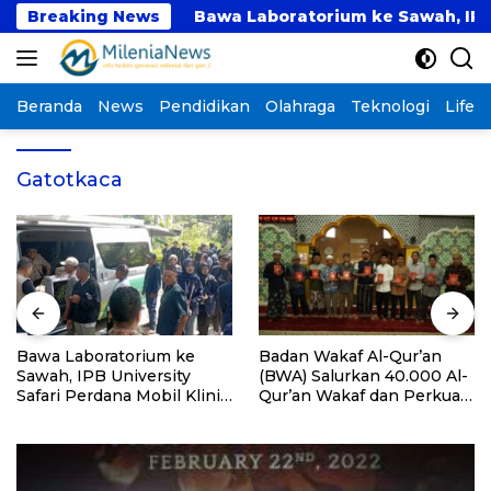
Langsung
Tahun Ini
Breaking News
Bawa Laboratorium ke Sawah, IPB Unive
ke
konten
Beranda
News
Pendidikan
Olahraga
Teknologi
Lifest
Gatotkaca
Bawa Laboratorium ke
Badan Wakaf Al-Qur’an
Sawah, IPB University
(BWA) Salurkan 40.000 Al-
Safari Perdana Mobil Klinik
Qur’an Wakaf dan Perkuat
Tanaman
Pemberdayaan Masyarakat
di Kalimantan Barat