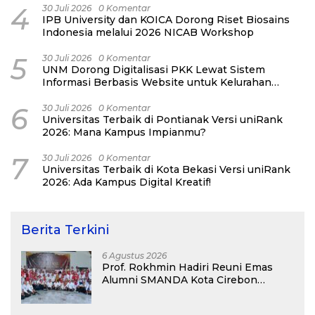
4
30 Juli 2026
0 Komentar
IPB University dan KOICA Dorong Riset Biosains
Indonesia melalui 2026 NICAB Workshop
5
30 Juli 2026
0 Komentar
UNM Dorong Digitalisasi PKK Lewat Sistem
Informasi Berbasis Website untuk Kelurahan
Cipinang Melayu
6
30 Juli 2026
0 Komentar
Universitas Terbaik di Pontianak Versi uniRank
2026: Mana Kampus Impianmu?
7
30 Juli 2026
0 Komentar
Universitas Terbaik di Kota Bekasi Versi uniRank
2026: Ada Kampus Digital Kreatif!
Berita Terkini
6 Agustus 2026
Prof. Rokhmin Hadiri Reuni Emas
Alumni SMANDA Kota Cirebon
Angkatan 76: 50 Tahun Lalu Kita
Pernah Bersama