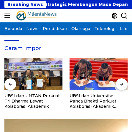
Langsung
t atau Langkah Strategis Membangun Masa Depan?
Breaking News
ke
konten
Beranda
News
Pendidikan
Olahraga
Teknologi
Lifest
Garam Impor
UBSI dan UNTAN Perkuat
UBSI dan Universitas
Tri Dharma Lewat
Panca Bhakti Perkuat
Kolaborasi Akademik
Kolaborasi Akademik
Lewat Program PKM