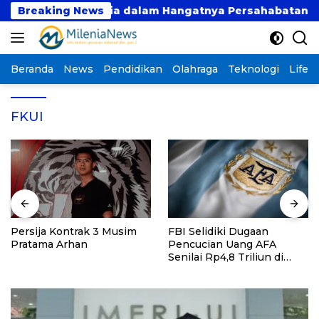
Langsung
nesia dan Malaysia dalam Hangatnya Persahabatan
Breaking News
ke
konten
Beranda
News
Pendidikan
Olahraga
Teknologi
Lifest
FKUI
Persija Kontrak 3 Musim
FBI Selidiki Dugaan
Pratama Arhan
Pencucian Uang AFA
Senilai Rp4,8 Triliun di
Tengah Kiprah Argentina
di Piala Dunia 2026