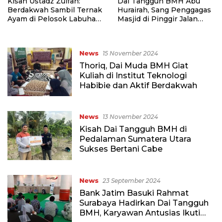
Kisah Ustadz Zulfan:
Dai Tangguh BMH Abu
Berdakwah Sambil Ternak
Hurairah, Sang Penggagas
Ayam di Pelosok Labuhan
Masjid di Pinggir Jalan
Batu Selatan
Trans Sulawesi
News
15 November 2024
Thoriq, Dai Muda BMH Giat
Kuliah di Institut Teknologi
Habibie dan Aktif Berdakwah
News
13 November 2024
Kisah Dai Tangguh BMH di
Pedalaman Sumatera Utara
Sukses Bertani Cabe
News
23 September 2024
Bank Jatim Basuki Rahmat
Surabaya Hadirkan Dai Tangguh
BMH, Karyawan Antusias Ikuti