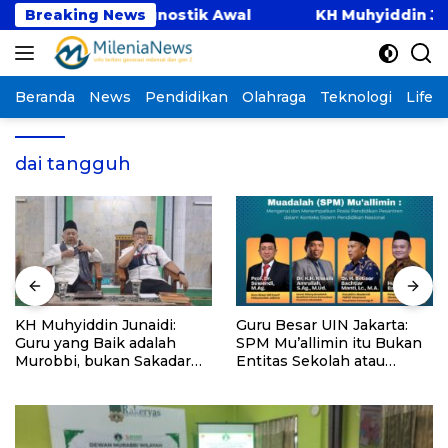
Langsung
metaaan Diagnostik Awal
Breaking News
KH Muhyiddin Junaidi: 
ke
konten
Beranda
News
Pendidikan
Olahraga
Teknologi
Lifest
dai tangguh
KH Muhyiddin Junaidi:
Guru Besar UIN Jakarta:
Guru yang Baik adalah
SPM Mu’allimin itu Bukan
Murobbi, bukan Sakadar
Entitas Sekolah atau
Mu’allim
Madrasah