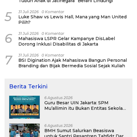
Tubuh Anak di Jatinegara “Berani Lindungi”
5
31 Juli 2026
0 Komentar
Luke Shaw vs Lewis Hall, Mana yang Man United
Pilih?
6
31 Juli 2026
0 Komentar
Mahasiswa LSPR Gelar Kampanye DisLabel
Dorong Inklusi Disabilitas di Jakarta
7
31 Juli 2026
0 Komentar
BSI Digination Ajak Mahasiswa Bangun Personal
Branding dan Bijak Bermedia Sosial Sejak Kuliah
Berita Terkini
6 Agustus 2026
Guru Besar UIN Jakarta: SPM
Mu’allimin itu Bukan Entitas Sekolah
atau Madrasah
6 Agustus 2026
BMH Sumut Salurkan Beasiswa
untuk Santri Pesantren Tahfidz Darul