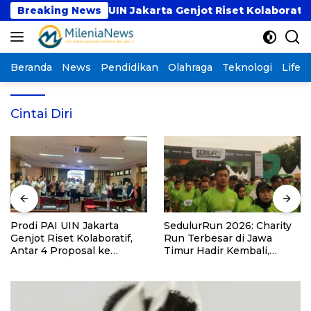
Langsung
Breaking News
Prodi PAI UIN Jakarta Genjot Riset Kolaboratif, An
ke
konten
Beranda
News
Pendidikan
Olahraga
Teknologi
Lifest
Cintai Diri
Prodi PAI UIN Jakarta
SedulurRun 2026: Charity
Genjot Riset Kolaboratif,
Run Terbesar di Jawa
Antar 4 Proposal ke
Timur Hadir Kembali,
Kompetisi BRIN 2026
Targetkan 3.000 Peserta
untuk Dukung Pendidikan
Santri dan Guru Honorer