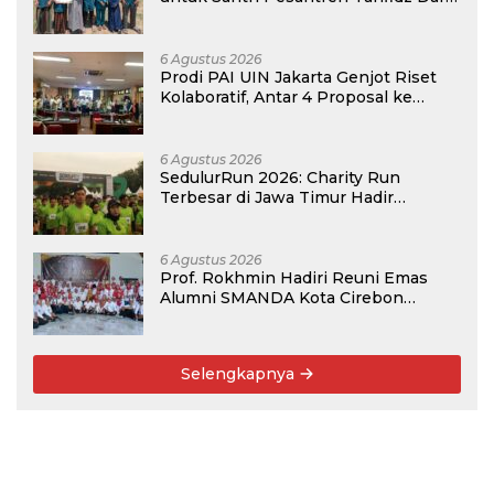
Hijrah Deli Serdang
6 Agustus 2026
Prodi PAI UIN Jakarta Genjot Riset
Kolaboratif, Antar 4 Proposal ke
Kompetisi BRIN 2026
6 Agustus 2026
SedulurRun 2026: Charity Run
Terbesar di Jawa Timur Hadir
Kembali, Targetkan 3.000 Peserta
untuk Dukung Pendidikan Santri dan
Guru Honorer
6 Agustus 2026
Prof. Rokhmin Hadiri Reuni Emas
Alumni SMANDA Kota Cirebon
Angkatan 76: 50 Tahun Lalu Kita
Pernah Bersama
Selengkapnya