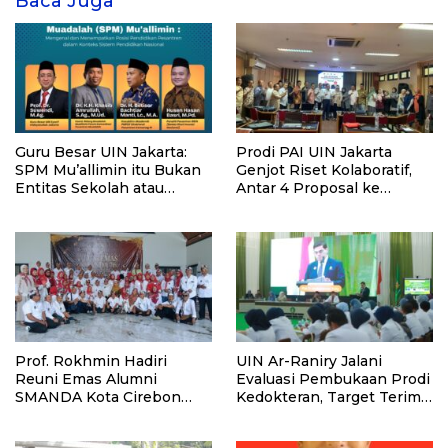
Baca Juga
Guru Besar UIN Jakarta:
Prodi PAI UIN Jakarta
SPM Mu’allimin itu Bukan
Genjot Riset Kolaboratif,
Entitas Sekolah atau
Antar 4 Proposal ke
Madrasah
Kompetisi BRIN 2026
Prof. Rokhmin Hadiri
UIN Ar-Raniry Jalani
Reuni Emas Alumni
Evaluasi Pembukaan Prodi
SMANDA Kota Cirebon
Kedokteran, Target Terima
Angkatan 76: 50 Tahun
Mahasiswa Baru Tahun Ini
Lalu Kita Pernah Bersama