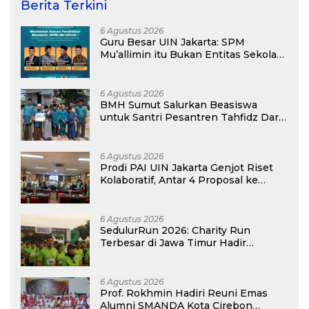
Berita Terkini
6 Agustus 2026
Guru Besar UIN Jakarta: SPM
Mu’allimin itu Bukan Entitas Sekolah
atau Madrasah
6 Agustus 2026
BMH Sumut Salurkan Beasiswa
untuk Santri Pesantren Tahfidz Darul
Hijrah Deli Serdang
6 Agustus 2026
Prodi PAI UIN Jakarta Genjot Riset
Kolaboratif, Antar 4 Proposal ke
Kompetisi BRIN 2026
6 Agustus 2026
SedulurRun 2026: Charity Run
Terbesar di Jawa Timur Hadir
Kembali, Targetkan 3.000 Peserta
untuk Dukung Pendidikan Santri dan
Guru Honorer
6 Agustus 2026
Prof. Rokhmin Hadiri Reuni Emas
Alumni SMANDA Kota Cirebon