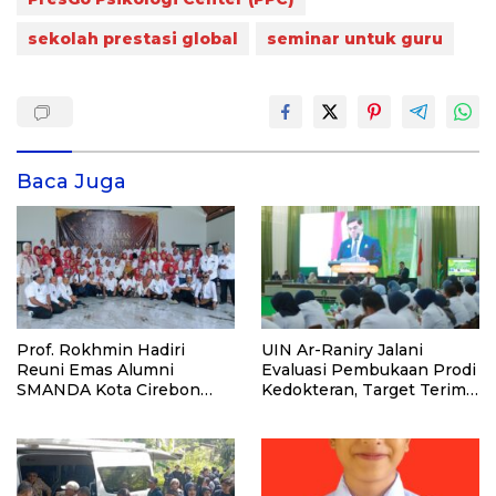
sekolah prestasi global
seminar untuk guru
Baca Juga
Prof. Rokhmin Hadiri
UIN Ar-Raniry Jalani
Reuni Emas Alumni
Evaluasi Pembukaan Prodi
SMANDA Kota Cirebon
Kedokteran, Target Terima
Angkatan 76: 50 Tahun
Mahasiswa Baru Tahun Ini
Lalu Kita Pernah Bersama