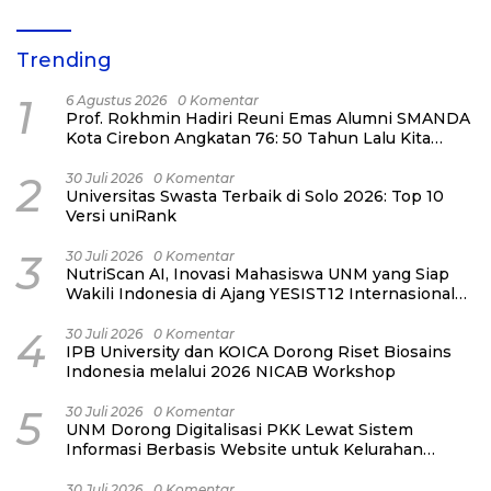
Trending
1
6 Agustus 2026
0 Komentar
Prof. Rokhmin Hadiri Reuni Emas Alumni SMANDA
Kota Cirebon Angkatan 76: 50 Tahun Lalu Kita
Pernah Bersama
2
30 Juli 2026
0 Komentar
Universitas Swasta Terbaik di Solo 2026: Top 10
Versi uniRank
3
30 Juli 2026
0 Komentar
NutriScan AI, Inovasi Mahasiswa UNM yang Siap
Wakili Indonesia di Ajang YESIST12 Internasional
2026
4
30 Juli 2026
0 Komentar
IPB University dan KOICA Dorong Riset Biosains
Indonesia melalui 2026 NICAB Workshop
5
30 Juli 2026
0 Komentar
UNM Dorong Digitalisasi PKK Lewat Sistem
Informasi Berbasis Website untuk Kelurahan
Cipinang Melayu
30 Juli 2026
0 Komentar