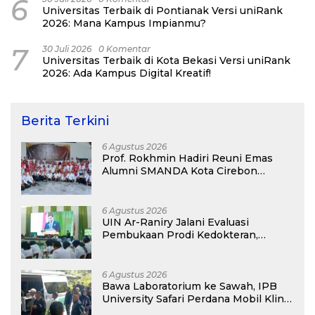
6
Universitas Terbaik di Pontianak Versi uniRank
2026: Mana Kampus Impianmu?
7
30 Juli 2026
0 Komentar
Universitas Terbaik di Kota Bekasi Versi uniRank
2026: Ada Kampus Digital Kreatif!
Berita Terkini
6 Agustus 2026
Prof. Rokhmin Hadiri Reuni Emas
Alumni SMANDA Kota Cirebon
Angkatan 76: 50 Tahun Lalu Kita
Pernah Bersama
6 Agustus 2026
UIN Ar-Raniry Jalani Evaluasi
Pembukaan Prodi Kedokteran,
Target Terima Mahasiswa Baru
Tahun Ini
6 Agustus 2026
Bawa Laboratorium ke Sawah, IPB
University Safari Perdana Mobil Klinik
Tanaman