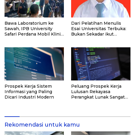
Bawa Laboratorium ke
Dari Pelatihan Menulis
Sawah, IPB University
Esai Universitas Terbuka:
Safari Perdana Mobil Klinik
Bukan Sekadar ikut
Tanaman
Lomba, Ini Kesempatan
Membuktikan Potensimu
Prospek Kerja Sistem
Peluang Prospek Kerja
Informasi yang Paling
Lulusan Rekayasa
Dicari Industri Modern
Perangkat Lunak Sangat
Menjanjikan di Industri
Teknologi
Rekomendasi untuk kamu