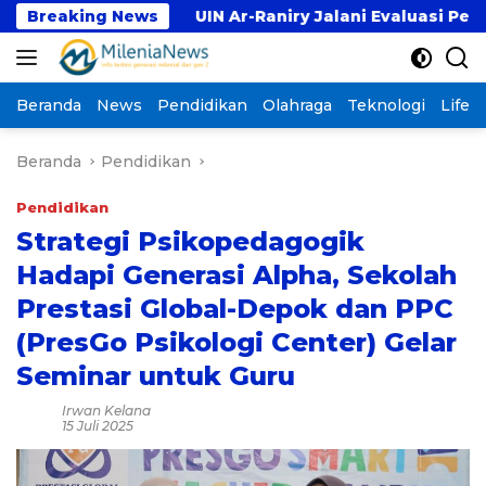
Langsung
Breaking News
UIN Ar-Raniry Jalani Evaluasi Pembukaan Prodi K
ke
konten
Beranda
News
Pendidikan
Olahraga
Teknologi
Lifest
Beranda
Pendidikan
Pendidikan
Strategi Psikopedagogik
Hadapi Generasi Alpha, Sekolah
Prestasi Global-Depok dan PPC
(PresGo Psikologi Center) Gelar
Seminar untuk Guru
Irwan Kelana
15 Juli 2025