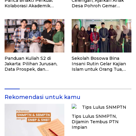
Panca Bhakti Perkuat
Celengan, Ajarkan Anak
Kolaborasi Akademik
Desa Pohroh Gemar
Lewat Program PKM
Menabung
Panduan Kuliah S2 di
Sekolah Bosowa Bina
Jakarta: Pilihan Jurusan,
Insani Rutin Gelar Kajian
Data Prospek, dan
Islam untuk Orang Tua,
Rekomendasi Kampus
Alumni, dan Masyarakat
Umum
Rekomendasi untuk kamu
Tips Lulus SNMPTN,
Dijamin Tembus PTN
Impian