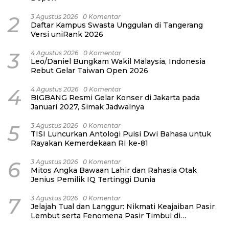
2
3 Agustus 2026
0 Komentar
Daftar Kampus Swasta Unggulan di Tangerang
Versi uniRank 2026
3
4 Agustus 2026
0 Komentar
Leo/Daniel Bungkam Wakil Malaysia, Indonesia
Rebut Gelar Taiwan Open 2026
4
4 Agustus 2026
0 Komentar
BIGBANG Resmi Gelar Konser di Jakarta pada
Januari 2027, Simak Jadwalnya
5
3 Agustus 2026
0 Komentar
TISI Luncurkan Antologi Puisi Dwi Bahasa untuk
Rayakan Kemerdekaan RI ke-81
6
3 Agustus 2026
0 Komentar
Mitos Angka Bawaan Lahir dan Rahasia Otak
Jenius Pemilik IQ Tertinggi Dunia
7
3 Agustus 2026
0 Komentar
Jelajah Tual dan Langgur: Nikmati Keajaiban Pasir
Lembut serta Fenomena Pasir Timbul di
Kepulauan Kei