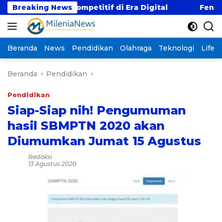
Langsung
an Gaji Kompetitif di Era Digital
Breaking News
Fenomena “Kab
ke
konten
Beranda
News
Pendidikan
Olahraga
Teknologi
Lifest
Beranda
Pendidikan
Pendidikan
Siap-Siap nih! Pengumuman
hasil SBMPTN 2020 akan
Diumumkan Jumat 15 Agustus
Redaksi
13 Agustus 2020