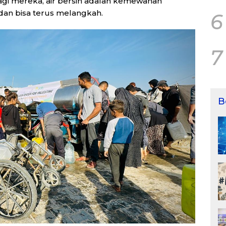
gi mereka, air bersih adalah kemewahan
dan bisa terus melangkah.
6
7
B