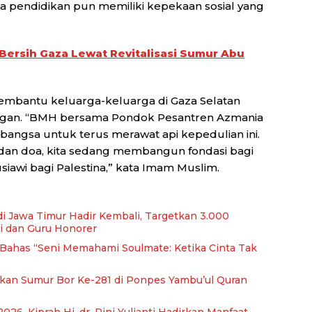
 pendidikan pun memiliki kepekaan sosial yang
Bersih Gaza Lewat Revitalisasi Sumur Abu
h membantu keluarga-keluarga di Gaza Selatan
 ringan. “BMH bersama Pondok Pesantren Azmania
angsa untuk terus merawat api kepedulian ini.
an doa, kita sedang membangun fondasi bagi
iawi bagi Palestina,” kata Imam Muslim.
di Jawa Timur Hadir Kembali, Targetkan 3.000
i dan Guru Honorer
, Bahas “Seni Memahami Soulmate: Ketika Cinta Tak
kan Sumur Bor Ke-281 di Ponpes Yambu’ul Quran
026, Kiprah Hj. dr. Rini Yulianti Hadirkan Manfaat