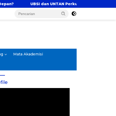
n UNTAN Perkuat Tri Dharma Lewat Kolaborasi Akadem
ng
Mata Akademisi
file