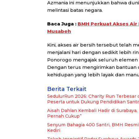
Azmania ini menunjukkan bahwa dunia
melintasi batas negara.
Baca Juga :
BMH Perkuat Akses Air 
Musabeh
Kini, akses air bersih tersebut tela
menjalani hari dengan sedikit lebih
Ponorogo mengajak seluruh elemen b
Dengan terus mengirimkan bantuan d
kehidupan yang lebih layak dan manus
Berita Terkait
SedulurRun 2026: Charity Run Terbesar 
Peserta untuk Dukung Pendidikan Santr
Aisah Dahlan Kembali Hadir di Surabaya
Pernah Cukup”
Senyum Bahagia 400 Santri, BMH Resmi
Kediri
Tokoh Inspiratif Radar Surabaya Awards 2