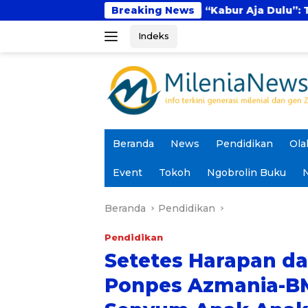
Langsung
Fenomena “Kabur Aja Dulu”: Tren Sesaat atau Lan
Breaking News
ke
Indeks
konten
Beranda
News
Pendidikan
Ola
Event
Tokoh
Ngobrolin Buku
N
Beranda
Pendidikan
Pendidikan
Setetes Harapan da
Ponpes Azmania-B