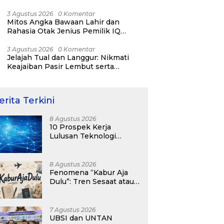
RI ke-81
3 Agustus 2026
0 Komentar
Mitos Angka Bawaan Lahir dan
Rahasia Otak Jenius Pemilik IQ
Tertinggi Dunia
3 Agustus 2026
0 Komentar
Jelajah Tual dan Langgur: Nikmati
Keajaiban Pasir Lembut serta
Fenomena Pasir Timbul di Kepulauan
Kei
erita Terkini
8 Agustus 2026
10 Prospek Kerja
Lulusan Teknologi
Informasi yang
Menjanjikan dengan Gaji
Kompetitif di Era Digital
8 Agustus 2026
Fenomena “Kabur Aja
Dulu”: Tren Sesaat atau
Langkah Strategis
Membangun Masa
Depan?
7 Agustus 2026
UBSI dan UNTAN