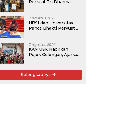
Perkuat Tri Dharma
Lewat Kolaborasi
Akademik
7 Agustus 2026
UBSI dan Universitas
Panca Bhakti Perkuat
Kolaborasi Akademik
Lewat Program PKM
7 Agustus 2026
KKN USK Hadirkan
Pojok Celengan, Ajarkan
Anak Desa Pohroh
Gemar Menabung
Selengkapnya