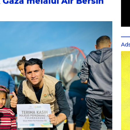
aza melalui Air Bersih
Ad