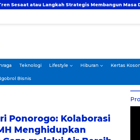
gkah Strategis Membangun Masa Depan?
UBSI da
hraga
Teknologi
Lifestyle
Hiburan
Kertas Koso
gobrol Bisnis
Pro
ri Ponorogo: Kolaborasi
MH Menghidupkan