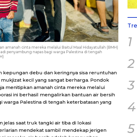
Tr
1
 amanah cinta mereka melalui Baitul Maal Hidayatullah (BMH)
jadi penyambung napas bagi warga Palestina di tengah
H)
2
 kepungan debu dan keringnya sisa reruntuhan
ya mukjizat kecil yang sangat berharga. Pondok
3
ja menitipkan amanah cinta mereka melalui
orasi ini berhasil mengalirkan bantuan air bersih
 warga Palestina di tengah keterbatasan yang
4
s saat truk tangki air tiba di lokasi
5
berlarian mendekat sambil mendekap jerigen