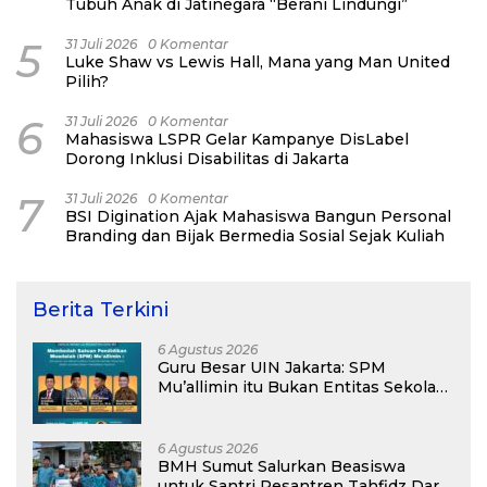
Tubuh Anak di Jatinegara “Berani Lindungi”
5
31 Juli 2026
0 Komentar
Luke Shaw vs Lewis Hall, Mana yang Man United
Pilih?
6
31 Juli 2026
0 Komentar
Mahasiswa LSPR Gelar Kampanye DisLabel
Dorong Inklusi Disabilitas di Jakarta
7
31 Juli 2026
0 Komentar
BSI Digination Ajak Mahasiswa Bangun Personal
Branding dan Bijak Bermedia Sosial Sejak Kuliah
Berita Terkini
6 Agustus 2026
Guru Besar UIN Jakarta: SPM
Mu’allimin itu Bukan Entitas Sekolah
atau Madrasah
6 Agustus 2026
BMH Sumut Salurkan Beasiswa
untuk Santri Pesantren Tahfidz Darul