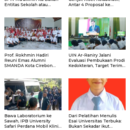
Entitas Sekolah atau
Antar 4 Proposal ke
Madrasah
Kompetisi BRIN 2026
Prof. Rokhmin Hadiri
UIN Ar-Raniry Jalani
Reuni Emas Alumni
Evaluasi Pembukaan Prodi
SMANDA Kota Cirebon
Kedokteran, Target Terima
Angkatan 76: 50 Tahun
Mahasiswa Baru Tahun Ini
Lalu Kita Pernah Bersama
Bawa Laboratorium ke
Dari Pelatihan Menulis
Sawah, IPB University
Esai Universitas Terbuka:
Safari Perdana Mobil Klinik
Bukan Sekadar ikut