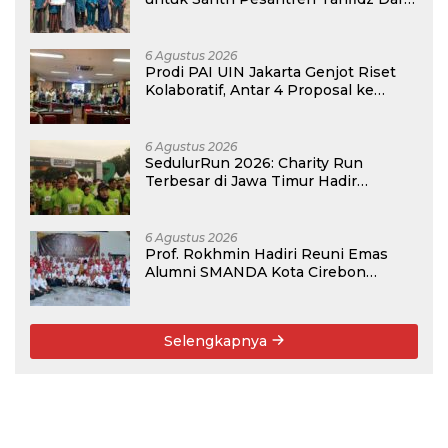
Hijrah Deli Serdang
6 Agustus 2026
Prodi PAI UIN Jakarta Genjot Riset
Kolaboratif, Antar 4 Proposal ke
Kompetisi BRIN 2026
6 Agustus 2026
SedulurRun 2026: Charity Run
Terbesar di Jawa Timur Hadir
Kembali, Targetkan 3.000 Peserta
untuk Dukung Pendidikan Santri dan
Guru Honorer
6 Agustus 2026
Prof. Rokhmin Hadiri Reuni Emas
Alumni SMANDA Kota Cirebon
Angkatan 76: 50 Tahun Lalu Kita
Pernah Bersama
Selengkapnya