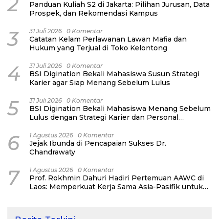
2
Panduan Kuliah S2 di Jakarta: Pilihan Jurusan, Data
Prospek, dan Rekomendasi Kampus
3
31 Juli 2026
0 Komentar
Catatan Kelam Perlawanan Lawan Mafia dan
Hukum yang Terjual di Toko Kelontong
4
31 Juli 2026
0 Komentar
BSI Digination Bekali Mahasiswa Susun Strategi
Karier agar Siap Menang Sebelum Lulus
5
31 Juli 2026
0 Komentar
BSI Digination Bekali Mahasiswa Menang Sebelum
Lulus dengan Strategi Karier dan Personal
Branding
6
1 Agustus 2026
0 Komentar
Jejak Ibunda di Pencapaian Sukses Dr.
Chandrawaty
7
1 Agustus 2026
0 Komentar
Prof. Rokhmin Dahuri Hadiri Pertemuan AAWC di
Laos: Memperkuat Kerja Sama Asia-Pasifik untuk
Ketahanan Air dan Iklim