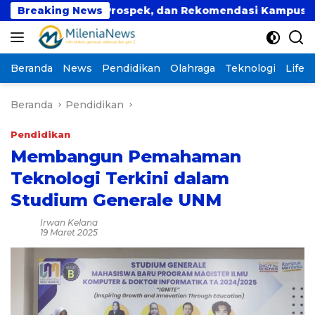
Langsung
san, Data Prospek, dan Rekomendasi Kampus
Breaking News
Seko
ke
konten
Beranda
News
Pendidikan
Olahraga
Teknologi
Lifest
Beranda
Pendidikan
Pendidikan
Membangun Pemahaman
Teknologi Terkini dalam
Studium Generale UNM
Irwan Kelana
19 Maret 2025