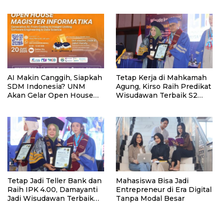
Digital dan Pemberdayaan
UP2K
AI Makin Canggih, Siapkah
Tetap Kerja di Mahkamah
SDM Indonesia? UNM
Agung, Kirso Raih Predikat
Akan Gelar Open House
Wisudawan Terbaik S2
Magister Informatika
UNM
Tetap Jadi Teller Bank dan
Mahasiswa Bisa Jadi
Raih IPK 4.00, Damayanti
Entrepreneur di Era Digital
Jadi Wisudawan Terbaik
Tanpa Modal Besar
UNM