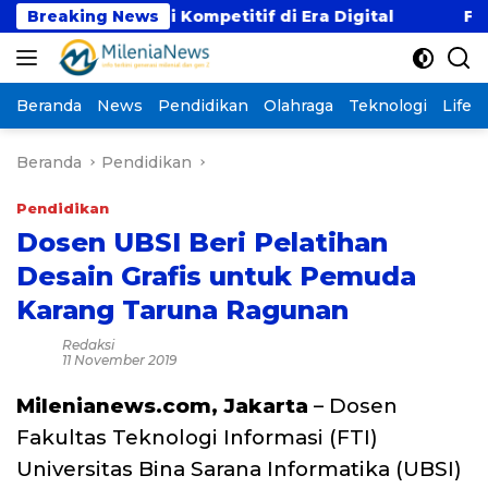
Langsung
gan Gaji Kompetitif di Era Digital
Breaking News
Fenomena “Ka
ke
konten
Beranda
News
Pendidikan
Olahraga
Teknologi
Lifest
Beranda
Pendidikan
Pendidikan
Dosen UBSI Beri Pelatihan
Desain Grafis untuk Pemuda
Karang Taruna Ragunan
Redaksi
11 November 2019
Milenianews.com, Jakarta
– Dosen
Fakultas Teknologi Informasi (FTI)
Universitas Bina Sarana Informatika (UBSI)