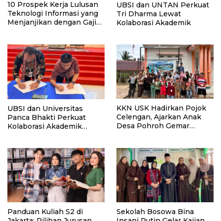
10 Prospek Kerja Lulusan
UBSI dan UNTAN Perkuat
Teknologi Informasi yang
Tri Dharma Lewat
Menjanjikan dengan Gaji
Kolaborasi Akademik
Kompetitif di Era Digital
KKN USK Hadirkan Pojok
UBSI dan Universitas
Celengan, Ajarkan Anak
Panca Bhakti Perkuat
Desa Pohroh Gemar
Kolaborasi Akademik
Menabung
Lewat Program PKM
Panduan Kuliah S2 di
Sekolah Bosowa Bina
Jakarta: Pilihan Jurusan,
Insani Rutin Gelar Kajian