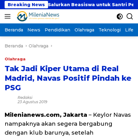
Langsung
 Sumut Salurkan Beasiswa untuk Santri Pesantren Tahfi
Breaking News
ke
konten
Beranda
News
Pendidikan
Olahraga
Teknologi
Lifest
Beranda
Olahraga
Olahraga
Tak Jadi Kiper Utama di Real
Madrid, Navas Positif Pindah ke
PSG
Redaksi
23 Agustus 2019
Milenianews.com, Jakarta
– Keylor Navas
nampaknya akan segera bergabung
dengan klub barunya, setelah