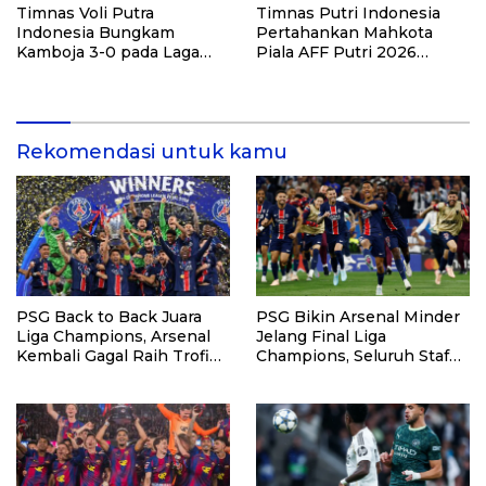
Timnas Voli Putra
Timnas Putri Indonesia
Indonesia Bungkam
Pertahankan Mahkota
Kamboja 3-0 pada Laga
Piala AFF Putri 2026
Pembuka Leg Kedua SEA V
dengan Kemenangan
Cup 2026
Telak atas Laos
Rekomendasi untuk kamu
PSG Back to Back Juara
PSG Bikin Arsenal Minder
Liga Champions, Arsenal
Jelang Final Liga
Kembali Gagal Raih Trofi
Champions, Seluruh Staf
Eropa
Diterbangkan Gratis ke
Budapest