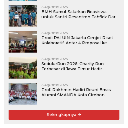
6 Agustus 2026
BMH Sumut Salurkan Beasiswa
untuk Santri Pesantren Tahfidz Darul
Hijrah Deli Serdang
6 Agustus 2026
Prodi PAI UIN Jakarta Genjot Riset
Kolaboratif, Antar 4 Proposal ke
Kompetisi BRIN 2026
6 Agustus 2026
SedulurRun 2026: Charity Run
Terbesar di Jawa Timur Hadir
Kembali, Targetkan 3.000 Peserta
untuk Dukung Pendidikan Santri dan
Guru Honorer
6 Agustus 2026
Prof. Rokhmin Hadiri Reuni Emas
Alumni SMANDA Kota Cirebon
Angkatan 76: 50 Tahun Lalu Kita
Pernah Bersama
Selengkapnya