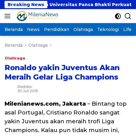
Langsung
UBSI dan Universitas Panca Bhakti Perkuat Kolabor
Breaking News
ke
konten
Beranda
News
Pendidikan
Olahraga
Teknologi
Lifest
Beranda
Olahraga
Olahraga
Ronaldo yakin Juventus Akan
Meraih Gelar Liga Champions
Redaksi
30 Juli 2019
Milenianews.com, Jakarta
– Bintang top
asal Portugal, Cristiano Ronaldo sangat
yakin Juventus akan meraih trofi Liga
Champions. Kalau pun tidak musim ini,