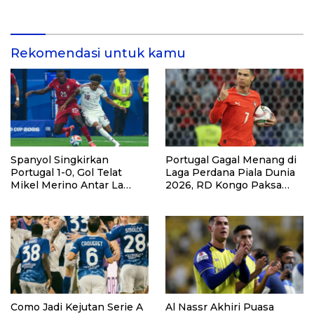
Pembuka Leg Kedua SEA V
dengan Kemenangan
Cup 2026
Telak atas Laos
Rekomendasi untuk kamu
Spanyol Singkirkan
Portugal Gagal Menang di
Portugal 1-0, Gol Telat
Laga Perdana Piala Dunia
Mikel Merino Antar La
2026, RD Kongo Paksa
Furia Roja ke Perempat
Hasil Imbang 1-1
Final Piala Dunia 2026
Como Jadi Kejutan Serie A
Al Nassr Akhiri Puasa