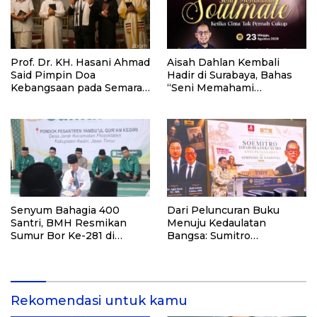
Prof. Dr. KH. Hasani Ahmad
Aisah Dahlan Kembali
Said Pimpin Doa
Hadir di Surabaya, Bahas
Kebangsaan pada Semarak
“Seni Memahami
HUT Kemerdekaan RI Ke-
Soulmate: Ketika Cinta Tak
81 di Kementerian Imigrasi
Pernah Cukup”
dan Pemasyarakatan RI
Senyum Bahagia 400
Dari Peluncuran Buku
Santri, BMH Resmikan
Menuju Kedaulatan
Sumur Bor Ke-281 di
Bangsa: Sumitro
Ponpes Yambu’ul Quran
Djojohadikusumo, UU
Kediri
Perekonomian Nasional,
dan Jalan Menuju
Indonesia Emas 2045
Rekomendasi untuk kamu