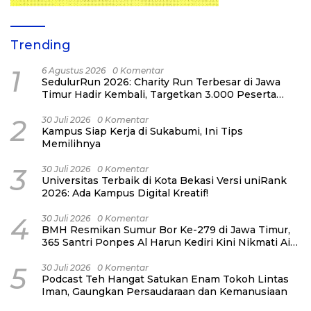
Trending
1
6 Agustus 2026
0 Komentar
SedulurRun 2026: Charity Run Terbesar di Jawa
Timur Hadir Kembali, Targetkan 3.000 Peserta
untuk Dukung Pendidikan Santri dan Guru
Honorer
2
30 Juli 2026
0 Komentar
Kampus Siap Kerja di Sukabumi, Ini Tips
Memilihnya
3
30 Juli 2026
0 Komentar
Universitas Terbaik di Kota Bekasi Versi uniRank
2026: Ada Kampus Digital Kreatif!
4
30 Juli 2026
0 Komentar
BMH Resmikan Sumur Bor Ke-279 di Jawa Timur,
365 Santri Ponpes Al Harun Kediri Kini Nikmati Air
Bersih
5
30 Juli 2026
0 Komentar
Podcast Teh Hangat Satukan Enam Tokoh Lintas
Iman, Gaungkan Persaudaraan dan Kemanusiaan