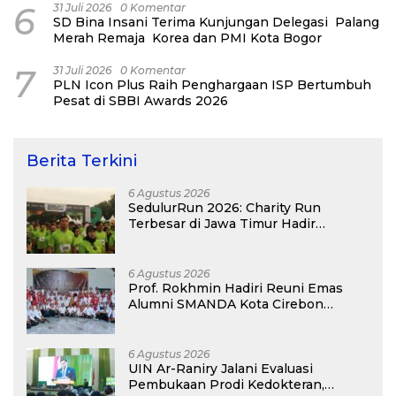
6
31 Juli 2026
0 Komentar
SD Bina Insani Terima Kunjungan Delegasi Palang
Merah Remaja Korea dan PMI Kota Bogor
7
31 Juli 2026
0 Komentar
PLN Icon Plus Raih Penghargaan ISP Bertumbuh
Pesat di SBBI Awards 2026
Berita Terkini
6 Agustus 2026
SedulurRun 2026: Charity Run
Terbesar di Jawa Timur Hadir
Kembali, Targetkan 3.000 Peserta
untuk Dukung Pendidikan Santri dan
Guru Honorer
6 Agustus 2026
Prof. Rokhmin Hadiri Reuni Emas
Alumni SMANDA Kota Cirebon
Angkatan 76: 50 Tahun Lalu Kita
Pernah Bersama
6 Agustus 2026
UIN Ar-Raniry Jalani Evaluasi
Pembukaan Prodi Kedokteran,