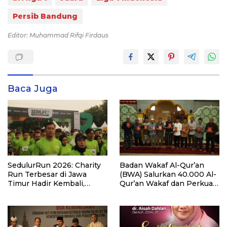
Persib Bandung
Editor: Muhammad Rifqi Firdaus
Baca Juga
SedulurRun 2026: Charity
Badan Wakaf Al-Qur’an
Run Terbesar di Jawa
(BWA) Salurkan 40.000 Al-
Timur Hadir Kembali,
Qur’an Wakaf dan Perkuat
Targetkan 3.000 Peserta
Pemberdayaan Masyarakat
untuk Dukung Pendidikan
di Kalimantan Barat
Santri dan Guru Honorer