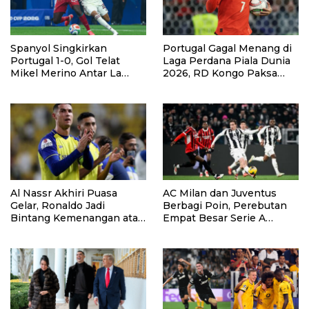
Spanyol Singkirkan
Portugal Gagal Menang di
Portugal 1-0, Gol Telat
Laga Perdana Piala Dunia
Mikel Merino Antar La
2026, RD Kongo Paksa
Furia Roja ke Perempat
Hasil Imbang 1-1
Final Piala Dunia 2026
Al Nassr Akhiri Puasa
AC Milan dan Juventus
Gelar, Ronaldo Jadi
Berbagi Poin, Perebutan
Bintang Kemenangan atas
Empat Besar Serie A
Damac
Memanas