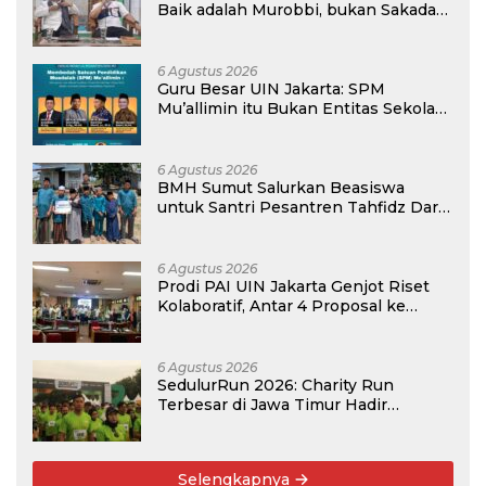
Baik adalah Murobbi, bukan Sakadar
Mu’allim
6 Agustus 2026
Guru Besar UIN Jakarta: SPM
Mu’allimin itu Bukan Entitas Sekolah
atau Madrasah
6 Agustus 2026
BMH Sumut Salurkan Beasiswa
untuk Santri Pesantren Tahfidz Darul
Hijrah Deli Serdang
6 Agustus 2026
Prodi PAI UIN Jakarta Genjot Riset
Kolaboratif, Antar 4 Proposal ke
Kompetisi BRIN 2026
6 Agustus 2026
SedulurRun 2026: Charity Run
Terbesar di Jawa Timur Hadir
Kembali, Targetkan 3.000 Peserta
untuk Dukung Pendidikan Santri dan
Guru Honorer
Selengkapnya