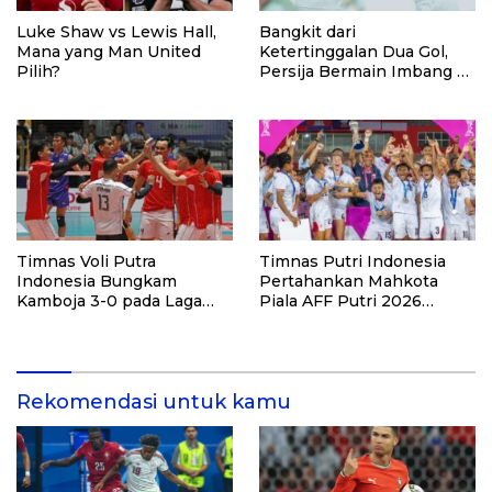
Luke Shaw vs Lewis Hall,
Bangkit dari
Mana yang Man United
Ketertinggalan Dua Gol,
Pilih?
Persija Bermain Imbang 2-
2 Lawan Port FC
Timnas Voli Putra
Timnas Putri Indonesia
Indonesia Bungkam
Pertahankan Mahkota
Kamboja 3-0 pada Laga
Piala AFF Putri 2026
Pembuka Leg Kedua SEA V
dengan Kemenangan
Cup 2026
Telak atas Laos
Rekomendasi untuk kamu