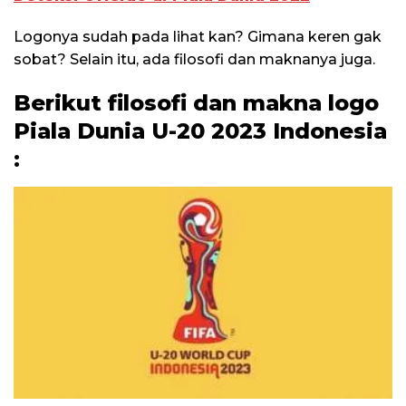
Logonya sudah pada lihat kan? Gimana keren gak
sobat? Selain itu, ada filosofi dan maknanya juga.
Berikut filosofi dan makna logo
Piala Dunia U-20 2023 Indonesia
: