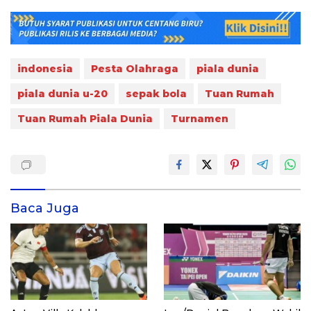
indonesia
Pesta Olahraga
piala dunia
piala dunia u-20
sepak bola
Tuan Rumah
Tuan Rumah Piala Dunia
Turnamen
Baca Juga