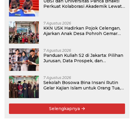
UBSI dan Universitas Panca Bhakti
Perkuat Kolaborasi Akademik Lewat
Program PKM
7 Agustus 2026
KKN USK Hadirkan Pojok Celengan,
Ajarkan Anak Desa Pohroh Gemar
Menabung
7 Agustus 2026
Panduan Kuliah S2 di Jakarta: Pilihan
Jurusan, Data Prospek, dan
Rekomendasi Kampus
7 Agustus 2026
Sekolah Bosowa Bina Insani Rutin
Gelar Kajian Islam untuk Orang Tua,
Alumni, dan Masyarakat Umum
Selengkapnya