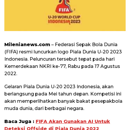
Milenianews.com
– Federasi Sepak Bola Dunia
(FIFA) resmi luncurkan logo Piala Dunia U-20 2023
Indonesia. Peluncuran tersebut tepat pada hari
Kemerdekaan NKRI ke-77, Rabu pada 17 Agustus
2022.
Gelaran Piala Dunia U-20 2023 Indonesia, akan
berlangsung pada Mei tahun depan. Kompetisi ini
akan memperlihatkan banyak bakat pesepakbola
muda dunia, dari berbagai negara.
Baca Juga :
FIFA Akan Gunakan AI Untuk
Deteksi Offside di Piala Dunia 2022