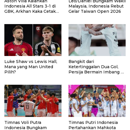
Aston Villa Kalahkan
Leo/Daniel Bungkam Wakil
Indonesia All Stars 3-1 di
Malaysia, Indonesia Rebut
GBK, Arkhan Kaka Cetak
Gelar Taiwan Open 2026
Gol
Luke Shaw vs Lewis Hall,
Bangkit dari
Mana yang Man United
Ketertinggalan Dua Gol,
Pilih?
Persija Bermain Imbang 2-
2 Lawan Port FC
Timnas Voli Putra
Timnas Putri Indonesia
Indonesia Bungkam
Pertahankan Mahkota