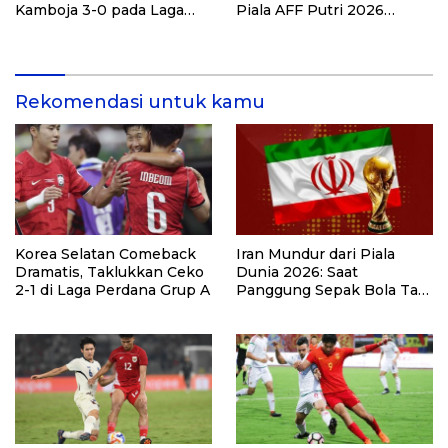
Kamboja 3-0 pada Laga
Piala AFF Putri 2026
Pembuka Leg Kedua SEA V
dengan Kemenangan
Cup 2026
Telak atas Laos
Rekomendasi untuk kamu
Korea Selatan Comeback
Iran Mundur dari Piala
Dramatis, Taklukkan Ceko
Dunia 2026: Saat
2-1 di Laga Perdana Grup A
Panggung Sepak Bola Tak
Bisa Lepas dari Bayang-
Bayang Perang