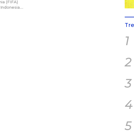
ia (FIFA)
 Indonesia….
Tr
1
2
3
4
5