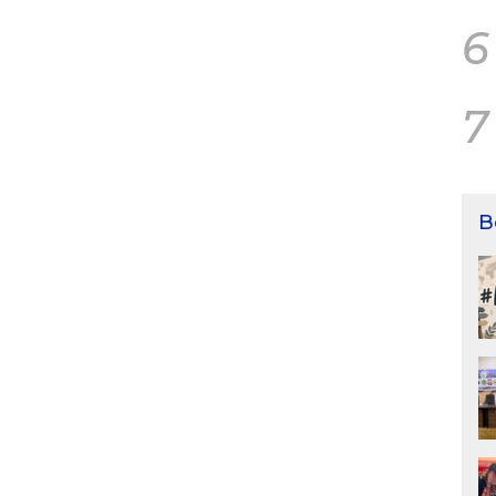
6
7
B