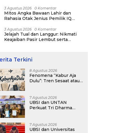
RI ke-81
3 Agustus 2026
0 Komentar
Mitos Angka Bawaan Lahir dan
Rahasia Otak Jenius Pemilik IQ
Tertinggi Dunia
3 Agustus 2026
0 Komentar
Jelajah Tual dan Langgur: Nikmati
Keajaiban Pasir Lembut serta
Fenomena Pasir Timbul di Kepulauan
Kei
erita Terkini
8 Agustus 2026
Fenomena “Kabur Aja
Dulu”: Tren Sesaat atau
Langkah Strategis
Membangun Masa
Depan?
7 Agustus 2026
UBSI dan UNTAN
Perkuat Tri Dharma
Lewat Kolaborasi
Akademik
7 Agustus 2026
UBSI dan Universitas