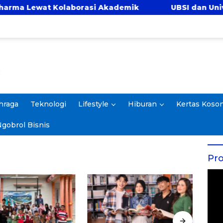
ewat Kolaborasi Akademik
UBSI dan Universitas
hraga
Teknologi
Lifestyle
Hiburan
Kertas Koso
gobrol Bisnis
Pro