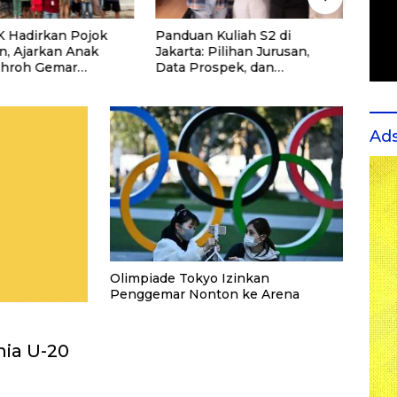
 Hadirkan Pojok
Panduan Kuliah S2 di
Seko
n, Ajarkan Anak
Jakarta: Pilihan Jurusan,
Rutin
ohroh Gemar
Data Prospek, dan
untu
ng
Rekomendasi Kampus
dan 
Ad
Olimpiade Tokyo Izinkan
Penggemar Nonton ke Arena
nia U-20