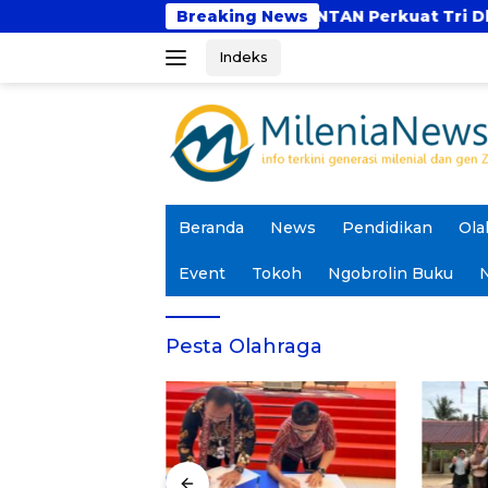
Langsung
a Depan?
UBSI dan UNTAN Perkuat Tri Dharma L
Breaking News
ke
Indeks
konten
Beranda
News
Pendidikan
Ola
Event
Tokoh
Ngobrolin Buku
N
Pesta Olahraga