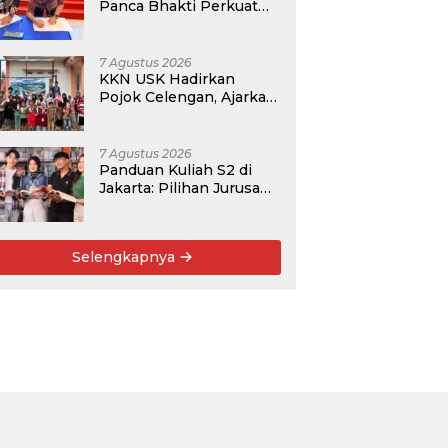
Panca Bhakti Perkuat
Kolaborasi Akademik
Lewat Program PKM
7 Agustus 2026
KKN USK Hadirkan
Pojok Celengan, Ajarkan
Anak Desa Pohroh
Gemar Menabung
7 Agustus 2026
Panduan Kuliah S2 di
Jakarta: Pilihan Jurusan,
Data Prospek, dan
Rekomendasi Kampus
Selengkapnya