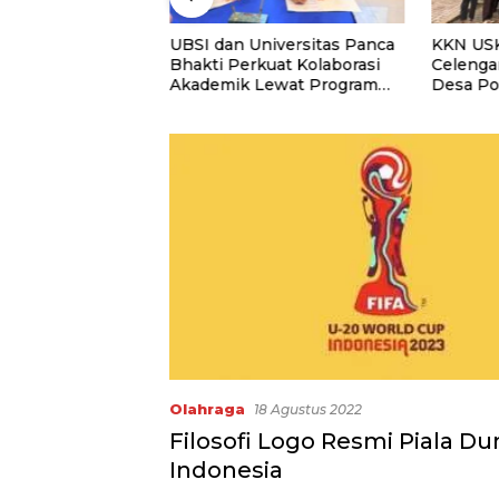
UNTAN Perkuat
UBSI dan Universitas Panca
KKN USK
 Lewat Kolaborasi
Bhakti Perkuat Kolaborasi
Celenga
Akademik Lewat Program
Desa P
PKM
Menabu
Olahraga
18 Agustus 2022
Filosofi Logo Resmi Piala Du
Indonesia