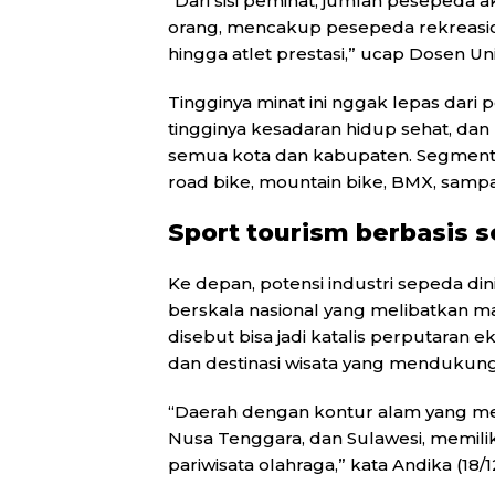
“Dari sisi peminat, jumlah pesepeda a
orang, mencakup pesepeda rekreasio
hingga atlet prestasi,” ucap Dosen Uni
Tingginya minat ini nggak lepas dari 
tingginya kesadaran hidup sehat, da
semua kota dan kabupaten. Segmentas
road bike, mountain bike, BMX, sampai
Sport tourism berbasis 
Ke depan, potensi industri sepeda din
berskala nasional yang melibatkan ma
disebut bisa jadi katalis perputaran
dan destinasi wisata yang mendukung
“Daerah dengan kontur alam yang men
Nusa Tenggara, dan Sulawesi, memili
pariwisata olahraga,” kata Andika (18/1