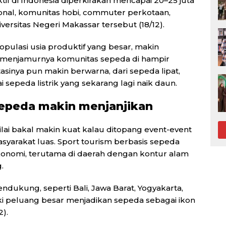
ktif di Indonesia diperkirakan mencapai 20–25 juta
nal, komunitas hobi, commuter perkotaan,
versitas Negeri Makassar tersebut (18/12).
populasi usia produktif yang besar, makin
n menjamurnya komunitas sepeda di hampir
inya pun makin berwarna, dari sepeda lipat,
 sepeda listrik yang sekarang lagi naik daun.
sepeda makin menjanjikan
ilai bakal makin kuat kalau ditopang event-event
syarakat luas. Sport tourism berbasis sepeda
 ekonomi, terutama di daerah dengan kontur alam
.
dukung, seperti Bali, Jawa Barat, Yogyakarta,
ki peluang besar menjadikan sepeda sebagai ikon
2).