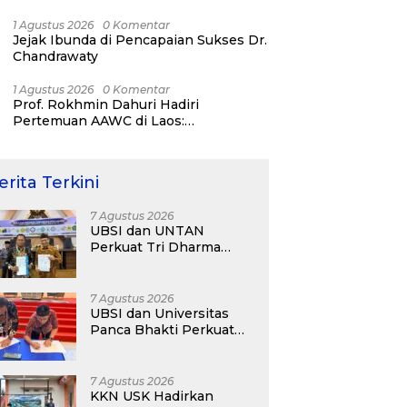
Day 2026!
1 Agustus 2026
0 Komentar
Jejak Ibunda di Pencapaian Sukses Dr.
Chandrawaty
1 Agustus 2026
0 Komentar
Prof. Rokhmin Dahuri Hadiri
Pertemuan AAWC di Laos:
Memperkuat Kerja Sama Asia-Pasifik
untuk Ketahanan Air dan Iklim
erita Terkini
7 Agustus 2026
UBSI dan UNTAN
Perkuat Tri Dharma
Lewat Kolaborasi
Akademik
7 Agustus 2026
UBSI dan Universitas
Panca Bhakti Perkuat
Kolaborasi Akademik
Lewat Program PKM
7 Agustus 2026
KKN USK Hadirkan