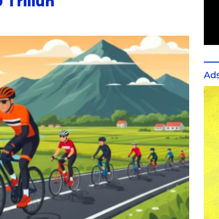
 Triliun
Ad