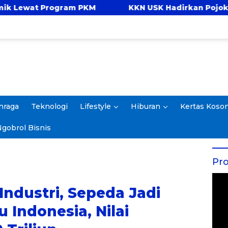
ram PKM
KKN USK Hadirkan Pojok Celengan, Aja
hraga
Teknologi
Lifestyle
Hiburan
Kertas Koso
gobrol Bisnis
Pro
Industri, Sepeda Jadi
 Indonesia, Nilai