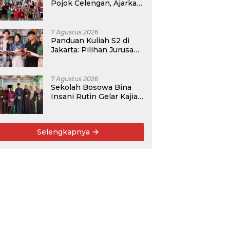
Pojok Celengan, Ajarkan
Anak Desa Pohroh
Gemar Menabung
7 Agustus 2026
Panduan Kuliah S2 di
Jakarta: Pilihan Jurusan,
Data Prospek, dan
Rekomendasi Kampus
7 Agustus 2026
Sekolah Bosowa Bina
Insani Rutin Gelar Kajian
Islam untuk Orang Tua,
Alumni, dan Masyarakat
Umum
Selengkapnya