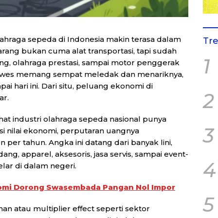
olahraga sepeda di Indonesia makin terasa dalam
Tr
rang bukan cuma alat transportasi, tapi sudah
1
aling, olahraga prestasi, sampai motor penggerak
 gowes memang sempat meledak dan menariknya,
i hari ini. Dari situ, peluang ekonomi di
2
ar.
t industri olahraga sepeda nasional punya
3
si nilai ekonomi, perputaran uangnya
n per tahun. Angka ini datang dari banyak lini,
ng, apparel, aksesoris, jasa servis, sampai event-
4
lar di dalam negeri.
omi Dorong Swasembada Pangan Nol Impor
5
n atau multiplier effect seperti sektor