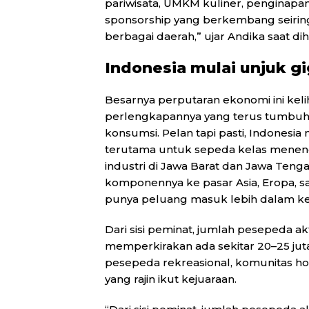
pariwisata, UMKM kuliner, penginapan, 
sponsorship yang berkembang seirin
berbagai daerah,” ujar Andika saat dih
Indonesia mulai unjuk gig
Besarnya perputaran ekonomi ini keliha
perlengkapannya yang terus tumbuh. 
konsumsi. Pelan tapi pasti, Indonesi
terutama untuk sepeda kelas menen
industri di Jawa Barat dan Jawa Te
komponennya ke pasar Asia, Eropa, sam
punya peluang masuk lebih dalam ke r
Dari sisi peminat, jumlah pesepeda akt
memperkirakan ada sekitar 20–25 juta
pesepeda rekreasional, komunitas hob
yang rajin ikut kejuaraan.