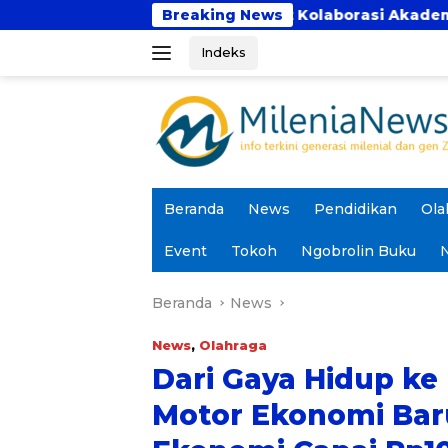
Langsung
Panca Bhakti Perkuat Kolaborasi Akademik Lewat Prog
Breaking News
ke
Indeks
konten
Beranda
News
Pendidikan
Ola
Event
Tokoh
Ngobrolin Buku
N
Beranda
News
News
,
Olahraga
Dari Gaya Hidup ke 
Motor Ekonomi Baru