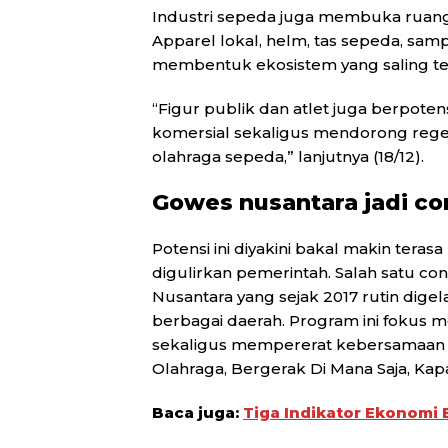
Industri sepeda juga membuka ruang
Apparel lokal, helm, tas sepeda, samp
membentuk ekosistem yang saling t
“Figur publik dan atlet juga berpote
komersial sekaligus mendorong regen
olahraga sepeda,” lanjutnya (18/12).
Gowes nusantara jadi c
Potensi ini diyakini bakal makin ter
digulirkan pemerintah. Salah satu c
Nusantara yang sejak 2017 rutin dig
berbagai daerah. Program ini fokus m
sekaligus mempererat kebersamaan 
Olahraga, Bergerak Di Mana Saja, Kapa
Baca juga:
Tiga Indikator Ekonomi 