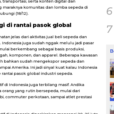
transportasi, serta konten digital dan
6
g maraknya komunitas dan lomba sepeda di
ubungi (18/12).
i di rantai pasok global
7
tan jelas dari aktivitas jual beli sepeda dan
Indonesia juga sudah nggak melulu jadi pasar
a mulai berkembang sebagai basis produksi,
B
gah, komponen, dan apparel. Beberapa kawasan
ngah bahkan sudah mengekspor sepeda dan
pai Amerika. Ini jadi sinyal kuat kalau Indonesia
antai pasok global industri sepeda.
if di Indonesia juga terbilang masif. Andika
 orang yang rutin bersepeda, mulai dari
i, commuter perkotaan, sampai atlet prestasi