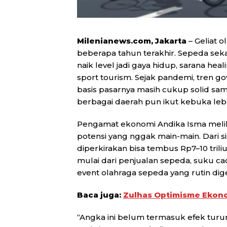
Milenianews.com, Jakarta
– Geliat 
beberapa tahun terakhir. Sepeda seka
naik level jadi gaya hidup, sarana he
sport tourism. Sejak pandemi, tren
basis pasarnya masih cukup solid sampa
berbagai daerah pun ikut kebuka leb
Pengamat ekonomi Andika Isma meliha
potensi yang nggak main-main. Dari si
diperkirakan bisa tembus Rp7–10 triliu
mulai dari penjualan sepeda, suku cada
event olahraga sepeda yang rutin dige
Baca juga:
Zulhas Optimisme Ekon
“Angka ini belum termasuk efek turuna