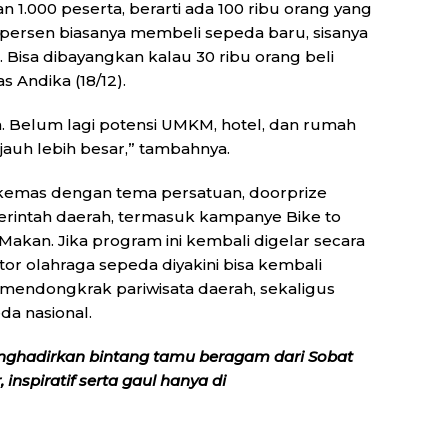
an 1.000 peserta, berarti ada 100 ribu orang yang
0 persen biasanya membeli sepeda baru, sisanya
 Bisa dibayangkan kalau 30 ribu orang beli
s Andika (18/12).
aja. Belum lagi potensi UMKM, hotel, dan rumah
u jauh lebih besar,” tambahnya.
ikemas dengan tema persatuan, doorprize
erintah daerah, termasuk kampanye Bike to
akan. Jika program ini kembali digelar secara
tor olahraga sepeda diyakini bisa kembali
endongkrak pariwisata daerah, sekaligus
a nasional.
nghadirkan bintang tamu beragam dari Sobat
inspiratif serta gaul hanya di