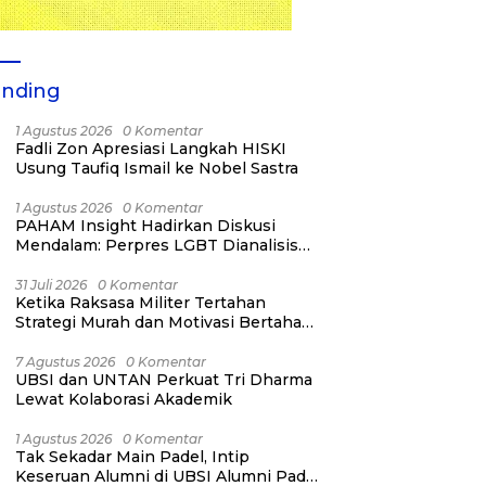
ending
1 Agustus 2026
0 Komentar
Fadli Zon Apresiasi Langkah HISKI
Usung Taufiq Ismail ke Nobel Sastra
1 Agustus 2026
0 Komentar
PAHAM Insight Hadirkan Diskusi
Mendalam: Perpres LGBT Dianalisis
sebagai Strategi Pertahanan Negara
Bukan Ancaman Individual
31 Juli 2026
0 Komentar
Ketika Raksasa Militer Tertahan
Strategi Murah dan Motivasi Bertahan
Hidup
7 Agustus 2026
0 Komentar
UBSI dan UNTAN Perkuat Tri Dharma
Lewat Kolaborasi Akademik
1 Agustus 2026
0 Komentar
Tak Sekadar Main Padel, Intip
Keseruan Alumni di UBSI Alumni Padel