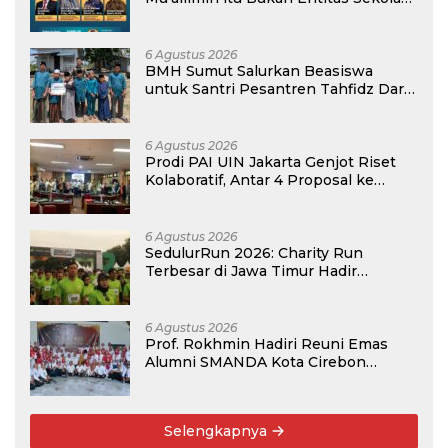
atau Madrasah
6 Agustus 2026
BMH Sumut Salurkan Beasiswa
untuk Santri Pesantren Tahfidz Darul
Hijrah Deli Serdang
6 Agustus 2026
Prodi PAI UIN Jakarta Genjot Riset
Kolaboratif, Antar 4 Proposal ke
Kompetisi BRIN 2026
6 Agustus 2026
SedulurRun 2026: Charity Run
Terbesar di Jawa Timur Hadir
Kembali, Targetkan 3.000 Peserta
untuk Dukung Pendidikan Santri dan
Guru Honorer
6 Agustus 2026
Prof. Rokhmin Hadiri Reuni Emas
Alumni SMANDA Kota Cirebon
Angkatan 76: 50 Tahun Lalu Kita
Pernah Bersama
Selengkapnya