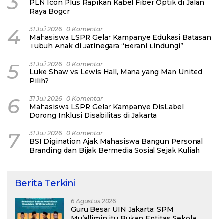
3
PLN Icon Plus Rapikan Kabel Fiber Optik di Jalan
Raya Bogor
4
31 Juli 2026
0 Komentar
Mahasiswa LSPR Gelar Kampanye Edukasi Batasan
Tubuh Anak di Jatinegara “Berani Lindungi”
5
31 Juli 2026
0 Komentar
Luke Shaw vs Lewis Hall, Mana yang Man United
Pilih?
6
31 Juli 2026
0 Komentar
Mahasiswa LSPR Gelar Kampanye DisLabel
Dorong Inklusi Disabilitas di Jakarta
7
31 Juli 2026
0 Komentar
BSI Digination Ajak Mahasiswa Bangun Personal
Branding dan Bijak Bermedia Sosial Sejak Kuliah
Berita Terkini
6 Agustus 2026
Guru Besar UIN Jakarta: SPM
Mu’allimin itu Bukan Entitas Sekolah