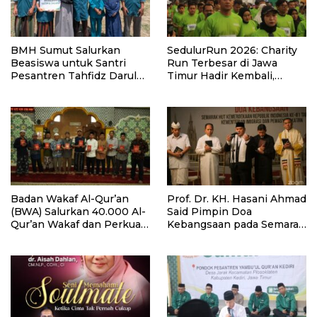
BMH Sumut Salurkan
SedulurRun 2026: Charity
Beasiswa untuk Santri
Run Terbesar di Jawa
Pesantren Tahfidz Darul
Timur Hadir Kembali,
Hijrah Deli Serdang
Targetkan 3.000 Peserta
untuk Dukung Pendidikan
Santri dan Guru Honorer
Badan Wakaf Al-Qur’an
Prof. Dr. KH. Hasani Ahmad
(BWA) Salurkan 40.000 Al-
Said Pimpin Doa
Qur’an Wakaf dan Perkuat
Kebangsaan pada Semarak
Pemberdayaan Masyarakat
HUT Kemerdekaan RI Ke-
di Kalimantan Barat
81 di Kementerian Imigrasi
dan Pemasyarakatan RI