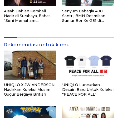
Aisah Dahlan Kembali
Senyum Bahagia 400
Hadir di Surabaya, Bahas
Santri, BMH Resmikan
“Seni Memahami
Sumur Bor Ke-281 di
Soulmate: Ketika Cinta Tak
Ponpes Yambu’ul Quran
Pernah Cukup”
Kediri
Rekomendasi untuk kamu
UNIQLO X JW ANDERSON
UNIQLO Luncurkan
Hadirkan Koleksi Musim
Desain Baru Untuk Koleksi
Gugur Bergaya British
“PEACE FOR ALL”